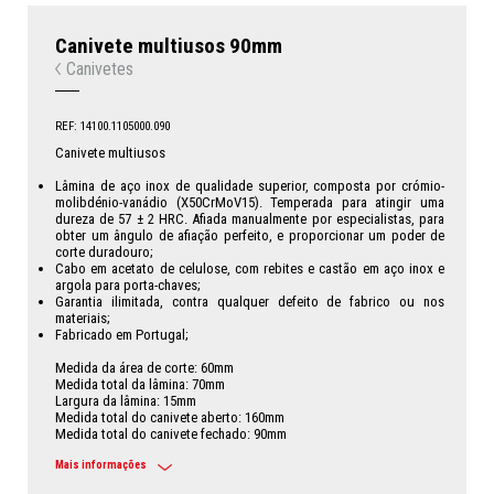
Canivete multiusos 90mm
Canivetes
REF: 14100.1105000.090
Canivete multiusos
Lâmina de aço inox de qualidade superior, composta por crómio-
molibdénio-vanádio (X50CrMoV15). Temperada para atingir uma
dureza de 57 ± 2 HRC. Afiada manualmente por especialistas, para
obter um ângulo de afiação perfeito, e proporcionar um poder de
corte duradouro;
Cabo em acetato de celulose, com rebites e castão em aço inox e
argola para porta-chaves;
Garantia ilimitada, contra qualquer defeito de fabrico ou nos
materiais;
Fabricado em Portugal;
Medida da área de corte: 60mm
Medida total da lâmina: 70mm
Largura da lâmina: 15mm
Medida total do canivete aberto: 160mm
Medida total do canivete fechado: 90mm
Mais informações