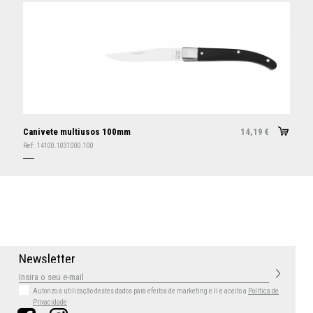
Canivete multiusos 100mm
14,19
€
Ref:
14100.1031000.100
N
e
w
s
l
e
t
t
e
r
Autorizo a utilização destes dados para efeitos de marketing
e li e aceito a
Política de
Privacidade