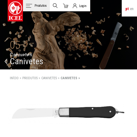
Produtos
Login
pt
en
Carrinho
Login de Clientes
05
C
a
n
i
v
e
t
e
s
Canivetes
INÍCIO >
PRODUTOS >
CANIVETES >
CANIVETES >