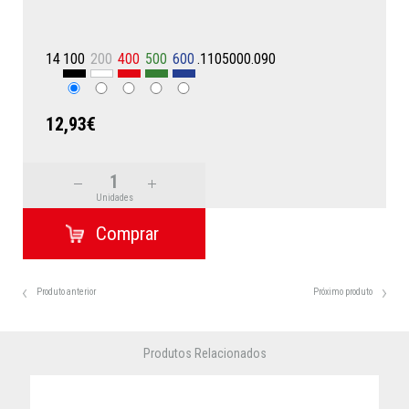
14
100
200
400
500
600
.1105000.090
12,93€
Unidades
Produto anterior
Próximo produto
Produtos Relacionados