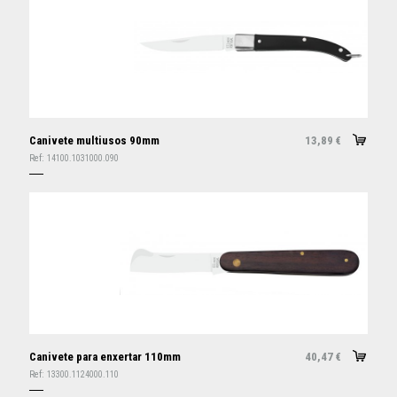
Canivete multiusos 90mm
13,89
€
Ref:
14100.1031000.090
Canivete para enxertar 110mm
40,47
€
Ref:
13300.1124000.110