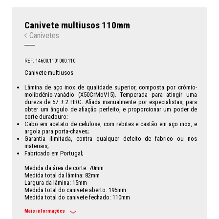
Canivete multiusos 110mm
Canivetes
REF: 14600.1101000.110
Canivete multiusos
Lâmina de aço inox de qualidade superior, composta por crómio-
molibdénio-vanádio (X50CrMoV15). Temperada para atingir uma
dureza de 57 ± 2 HRC. Afiada manualmente por especialistas, para
obter um ângulo de afiação perfeito, e proporcionar um poder de
corte duradouro;
Cabo em acetato de celulose, com rebites e castão em aço inox, e
argola para porta-chaves;
Garantia ilimitada, contra qualquer defeito de fabrico ou nos
materiais;
Fabricado em Portugal;
Medida da área de corte: 70mm
Medida total da lâmina: 82mm
Largura da lâmina: 15mm
Medida total do canivete aberto: 195mm
Medida total do canivete fechado: 110mm
Mais informações