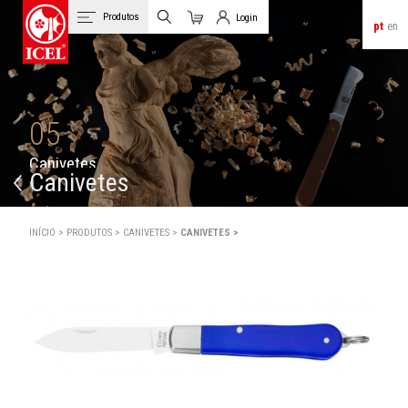
Produtos
Login
pt
en
Carrinho
Login de Clientes
05
C
a
n
i
v
e
t
e
s
Canivetes
INÍCIO >
PRODUTOS >
CANIVETES >
CANIVETES >