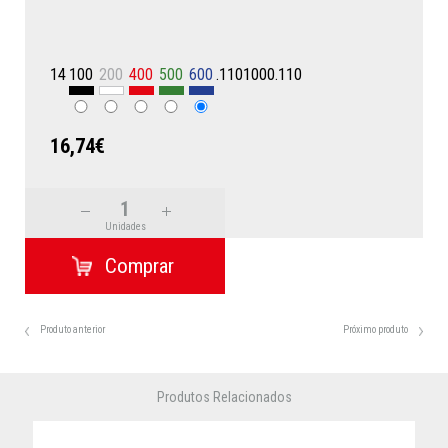
14
100
200
400
500
600
.1101000.110
16,74€
Unidades
Produto anterior
Próximo produto
Produtos Relacionados