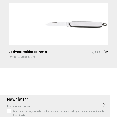
Canivete multiusos 70mm
10,50
€
Ref:
15100.2035000.070
N
e
w
s
l
e
t
t
e
r
Autorizo a utilização destes dados para efeitos de marketing
e li e aceito a
Política de
Privacidade