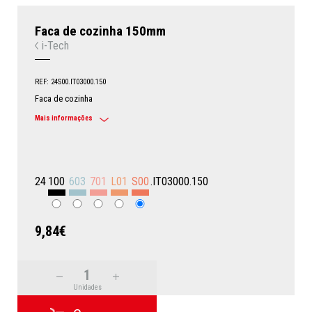
Faca de cozinha 150mm
i-Tech
REF: 24S00.IT03000.150
Faca de cozinha
Mais informações
24
100
603
701
L01
S00
.IT03000.150
9,84€
Unidades