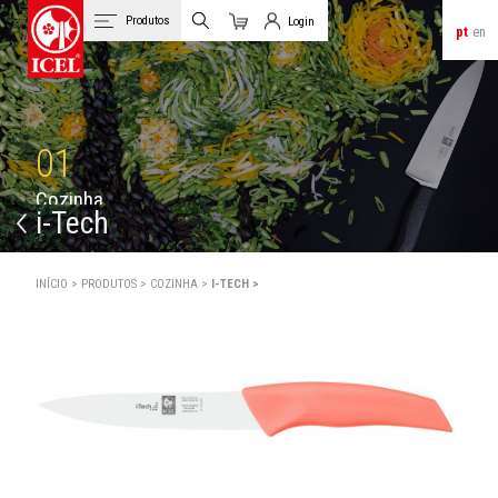
Produtos
Login
pt
en
Carrinho
Login de Clientes
01
C
o
z
i
n
h
a
i-Tech
INÍCIO >
PRODUTOS >
COZINHA >
I-TECH >