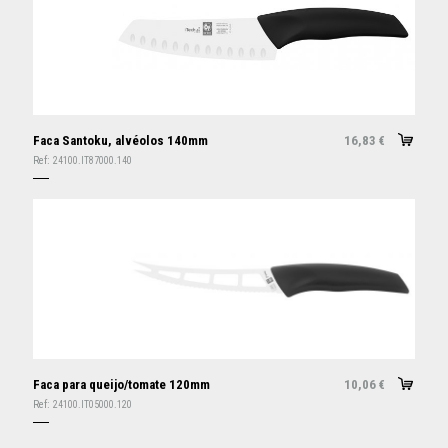
Faca Santoku, alvéolos 140mm
16,83
€
Ref:
24100.IT87000.140
Faca para queijo/tomate 120mm
10,06
€
Ref:
24100.IT05000.120