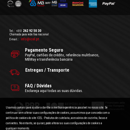
262 92 50 30
Tel.:
+351
Chamada para rede fixa nacional
info@icel.pt
E-mail.:
Pagamento Seguro
PayPal, cartões de crédito, referência mulitbanco,
MBWay e transferência bancária
Entregas / Transporte
FAQ / Dúvidas
Esclareça aqui todas as suas dúvidas.
Usamos cookies para ajudar a dar-lhe a melhor experiência possível no nosso site. Se
continuar sem alterar suas configurações de cookies, assumimos que concorda com a
política de cookies do site ICEL - Produtos de cutelaria, acessórios de cozinha, facas e
canivetes. No entanto, se quiser, pode alterar as suas configurações de cookies a
Condições Gerais de Utilização
|
Politica de Privacidade
Preços com IVA incluído.
|
Conflitos de Consumo
|
Sobre os cookies
qualquer momento.