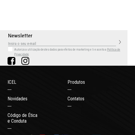
N
e
w
s
l
e
t
t
e
r
Autorizo a utilização destes dados para efeitos de marketing
e li e aceito a
Política de
Privacidade
ICEL
Produtos
Novidades
Contatos
Código de Ética
e Conduta