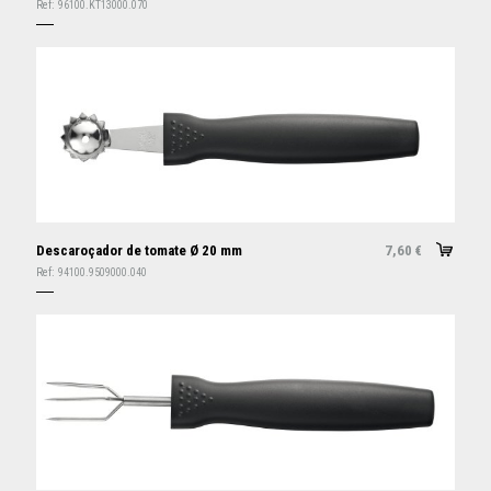
Ref:
96100.KT13000.070
Descaroçador de tomate Ø 20 mm
7,60
€
Ref:
94100.9509000.040