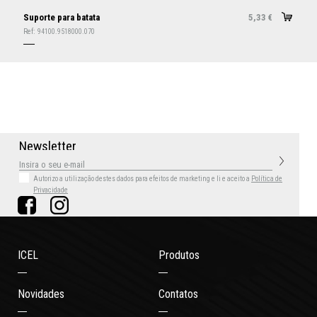
Suporte para batata
5,33
€
Ref:
94100.9518000.070
N
e
w
s
l
e
t
t
e
r
Autorizo a utilização destes dados para efeitos de marketing
e li e aceito a
Política de
Privacidade
ICEL
Produtos
Novidades
Contatos