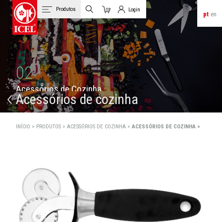
Produtos
Login
pt
en
Carrinho
Login de Clientes
02
A
c
e
s
s
ó
r
i
o
s
d
e
C
o
z
i
n
h
a
Acessórios de cozinha
INÍCIO >
PRODUTOS >
ACESSÓRIOS DE COZINHA >
ACESSÓRIOS DE COZINHA >