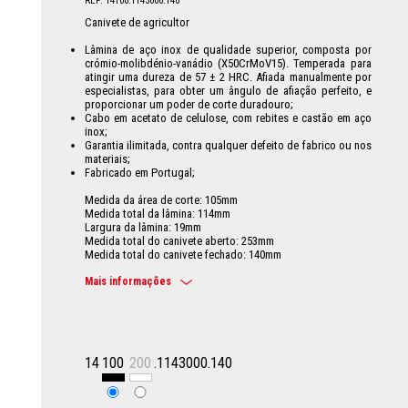
REF: 14100.1143000.140
Canivete de agricultor
Lâmina de aço inox de qualidade superior, composta por
crómio-molibdénio-vanádio (X50CrMoV15). Temperada para
atingir uma dureza de 57 ± 2 HRC. Afiada manualmente por
especialistas, para obter um ângulo de afiação perfeito, e
proporcionar um poder de corte duradouro;
Cabo em acetato de celulose, com rebites e castão em aço
inox;
Garantia ilimitada, contra qualquer defeito de fabrico ou nos
materiais;
Fabricado em Portugal;
Medida da área de corte: 105mm
Medida total da lâmina: 114mm
Largura da lâmina: 19mm
Medida total do canivete aberto: 253mm
Medida total do canivete fechado: 140mm
Mais informações
14
100
200
.1143000.140