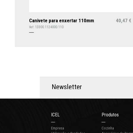
Canivete para enxertar 110mm
40,47
€
13300.1124000.110
Ref:
N
e
w
s
l
e
t
t
e
r
ICEL
Produtos
Empresa
Cozinha