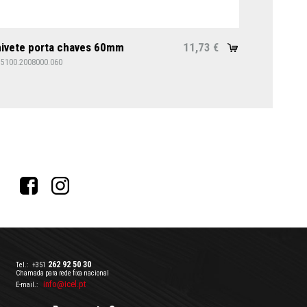
ivete porta chaves 60mm
11,73
€
15100.2008000.060
262 92 50 30
Tel.:
+351
Chamada para rede fixa nacional
info@icel.pt
E-mail.: