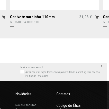
Canivete sardinha 110mm
21,03
Can
€
15100.SARD000.110
Ref:
Ref:
Autorizo a utilização destes dados para efeitos de marketing
e li e aceito a
Política de Privacidade
Novidades
Contatos
Novos Produtos
Código de Ética