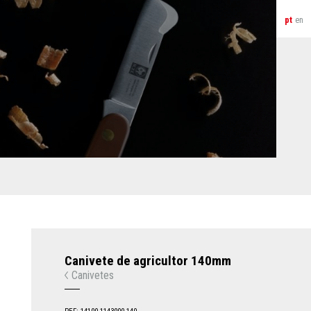
pt
en
Canivete de agricultor 140mm
Canivetes