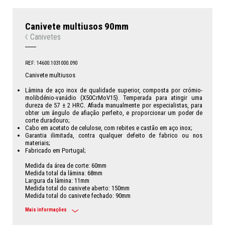
Canivete multiusos 90mm
Canivetes
REF: 14600.1031000.090
Canivete multiusos
Lâmina de aço inox de qualidade superior, composta por crómio-
molibdénio-vanádio (X50CrMoV15). Temperada para atingir uma
dureza de 57 ± 2 HRC. Afiada manualmente por especialistas, para
obter um ângulo de afiação perfeito, e proporcionar um poder de
corte duradouro;
Cabo em acetato de celulose, com rebites e castão em aço inox;
Garantia ilimitada, contra qualquer defeito de fabrico ou nos
materiais;
Fabricado em Portugal;
Medida da área de corte: 60mm
Medida total da lâmina: 68mm
Largura da lâmina: 11mm
Medida total do canivete aberto: 150mm
Medida total do canivete fechado: 90mm
Mais informações