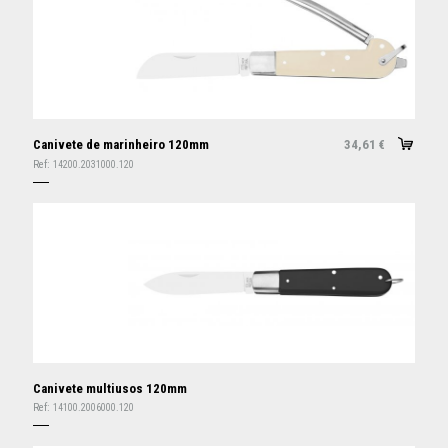
Canivete de marinheiro 120mm
34,61
€
Ref:
14200.2031000.120
Canivete multiusos 120mm
Ref:
14100.2006000.120