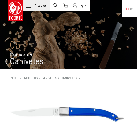
Produtos
Login
pt
en
Carrinho
Login de Clientes
05
C
a
n
i
v
e
t
e
s
Canivetes
INÍCIO >
PRODUTOS >
CANIVETES >
CANIVETES >