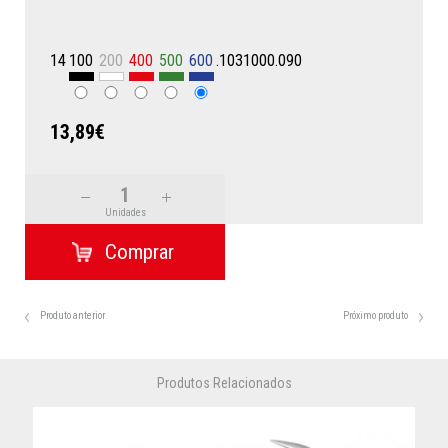
14
100
200
400
500
600
.1031000.090
13,89€
Unidades
Produto anterior
Próximo produto
Produtos Relacionados