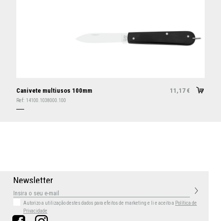
Canivete multiusos 100mm
11,17
€
Ref:
14100.1038000.100
N
e
w
s
l
e
t
t
e
r
Autorizo a utilização destes dados para efeitos de marketing
e li e aceito a
Política de
Privacidade