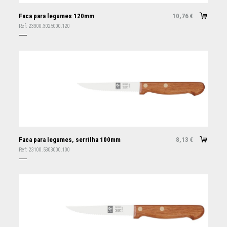
Faca para legumes 120mm
10,76
€
Ref:
23300.3025000.120
Faca para legumes, serrilha 100mm
8,13
€
Ref:
23100.5303000.100