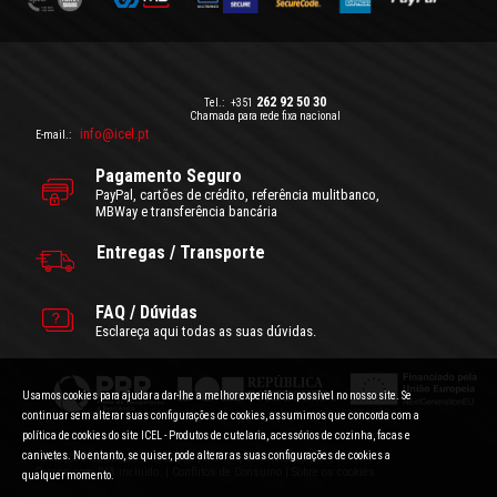
262 92 50 30
Tel.:
+351
Chamada para rede fixa nacional
info@icel.pt
E-mail.:
Pagamento Seguro
PayPal, cartões de crédito, referência mulitbanco,
MBWay e transferência bancária
Entregas / Transporte
FAQ / Dúvidas
Esclareça aqui todas as suas dúvidas.
Usamos cookies para ajudar a dar-lhe a melhor experiência possível no nosso site. Se
continuar sem alterar suas configurações de cookies, assumimos que concorda com a
política de cookies do site ICEL - Produtos de cutelaria, acessórios de cozinha, facas e
canivetes. No entanto, se quiser, pode alterar as suas configurações de cookies a
Condições Gerais de Utilização
|
Politica de Privacidade
Preços com IVA incluído.
|
Conflitos de Consumo
|
Sobre os cookies
qualquer momento.