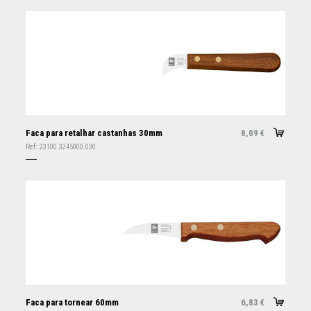
Faca para retalhar castanhas 30mm
8,09
€
Ref:
23100.3245000.030
Faca para tornear 60mm
6,83
€