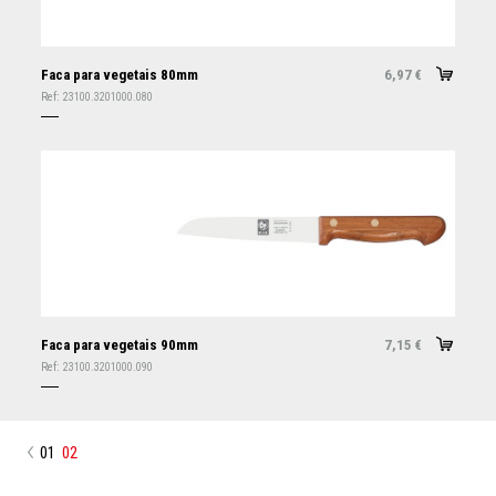
Faca para vegetais 80mm
6,97
€
Ref:
23100.3201000.080
Faca para vegetais 90mm
7,15
€
Ref:
23100.3201000.090
01
02