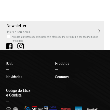
N
e
w
s
l
e
t
t
e
r
Autorizo a utilização destes dados para efeitos de marketing
e li e aceito a
Política de
Privacidade
ICEL
Produtos
Novidades
Contatos
Código de Ética
e Conduta