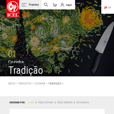
Produtos
Login
pt
en
Carrinho
Login de Clientes
01
C
o
z
i
n
h
a
Tradição
INÍCIO >
PRODUTOS
>
COZINHA >
TRADIÇÃO >
ORDENAR POR:
NOME
|
PREÇO MÍNIMO
|
PREÇO MÁXIMO
|
REFERÊNCIA