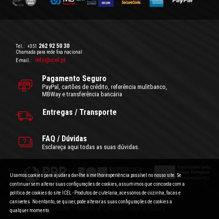
262 92 50 30
Tel.:
+351
Chamada para rede fixa nacional
info@icel.pt
E-mail.:
Pagamento Seguro
PayPal, cartões de crédito, referência mulitbanco,
MBWay e transferência bancária
Entregas / Transporte
FAQ / Dúvidas
Esclareça aqui todas as suas dúvidas.
Usamos cookies para ajudar a dar-lhe a melhor experiência possível no nosso site. Se
continuar sem alterar suas configurações de cookies, assumimos que concorda com a
política de cookies do site ICEL - Produtos de cutelaria, acessórios de cozinha, facas e
canivetes. No entanto, se quiser, pode alterar as suas configurações de cookies a
Condições Gerais de Utilização
|
Politica de Privacidade
Preços com IVA incluído.
|
Conflitos de Consumo
|
Sobre os cookies
qualquer momento.