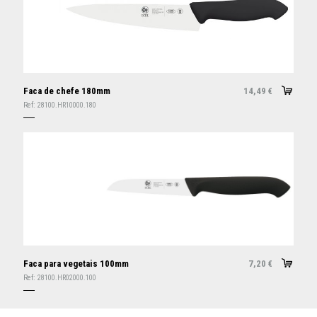
Faca de chefe 180mm
14,49
€
Ref:
28100.HR10000.180
Faca para vegetais 100mm
7,20
€
Ref:
28100.HR02000.100