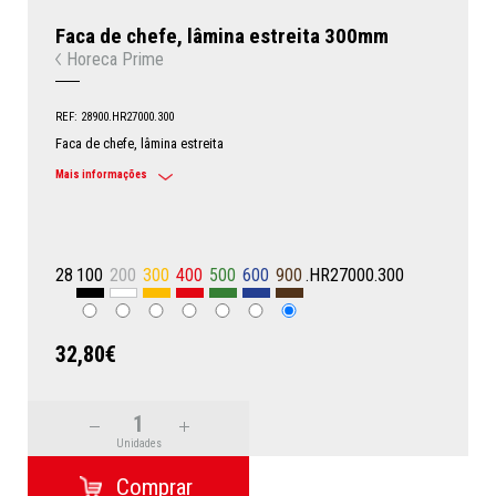
Faca de chefe, lâmina estreita 300mm
Horeca Prime
REF: 28900.HR27000.300
Faca de chefe, lâmina estreita
Mais informações
28
100
200
300
400
500
600
900
.HR27000.300
32,80€
Unidades