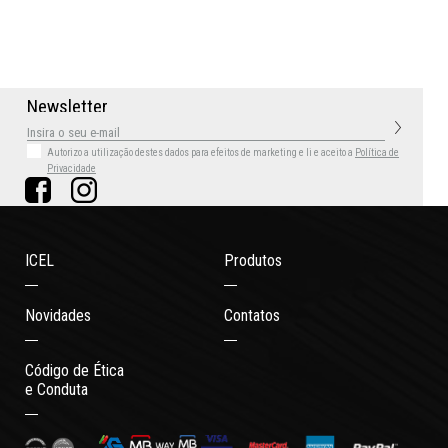
N
e
w
s
l
e
t
t
e
r
Autorizo a utilização destes dados para efeitos de marketing
e li e aceito a
Política de
Privacidade
ICEL
Produtos
Novidades
Contatos
Código de Ética
e Conduta