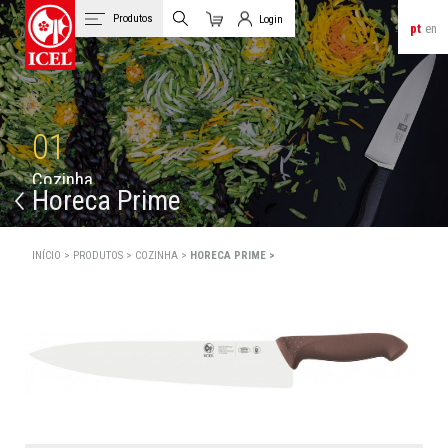
Produtos
Login
pt
en
Carrinho
Login de Clientes
01
C
o
z
i
n
h
a
Horeca Prime
INÍCIO >
PRODUTOS >
COZINHA >
HORECA PRIME >