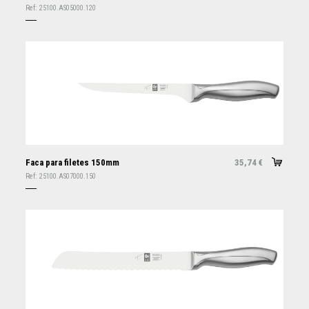
Ref:
25100.AS05000.120
Faca para filetes 150mm
35,74
€
Ref:
25100.AS07000.150