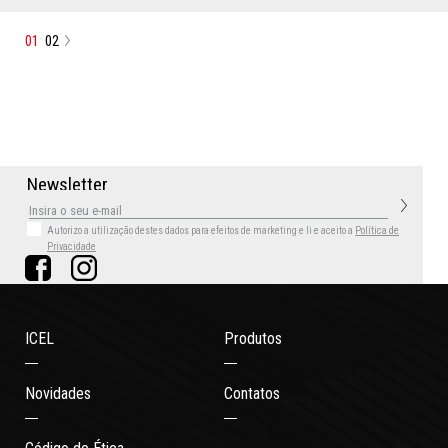
01
02
N
e
w
s
l
e
t
t
e
r
Autorizo a utilização destes dados para efeitos de marketing
e li e aceito a
Política de
Privacidade
ICEL
Produtos
Novidades
Contatos