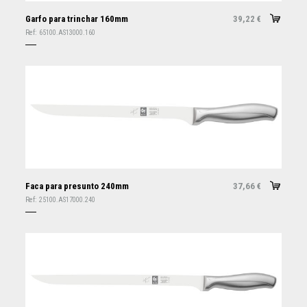
Garfo para trinchar 160mm
39,22
€
Ref:
65100.AS13000.160
Faca para presunto 240mm
37,66
€
Ref:
25100.AS17000.240