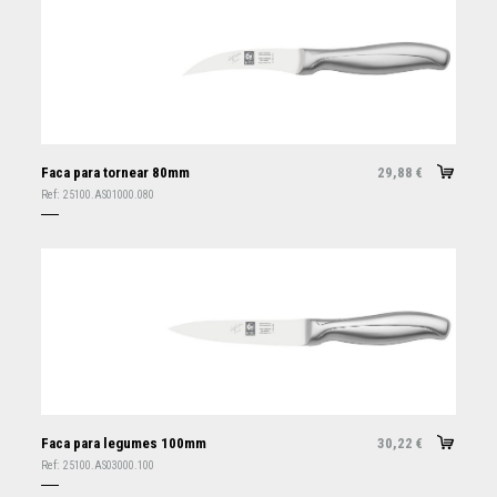
Faca para tornear 80mm
29,88
€
Ref:
25100.AS01000.080
Faca para legumes 100mm
30,22
€
Ref:
25100.AS03000.100