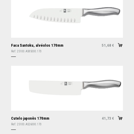
Faca Santoku, alvéolos 170mm
51,68
€
Ref:
25100.AS85000.170
Cutelo japonês 170mm
41,73
€
Ref:
25100.AS26000.170