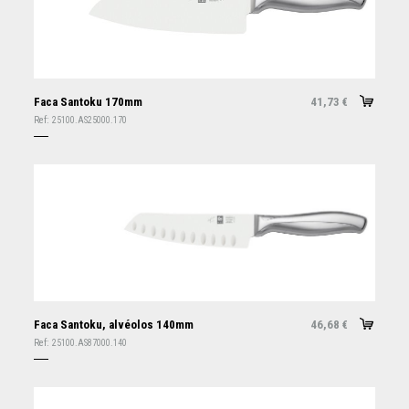
Faca Santoku 170mm
41,73
€
Ref:
25100.AS25000.170
Faca Santoku, alvéolos 140mm
46,68
€
Ref:
25100.AS87000.140