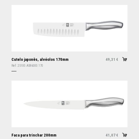
Cutelo japonês, alvéolos 170mm
49,31
€
Ref:
25100.AS86000.170
Faca para trinchar 200mm
41,07
€