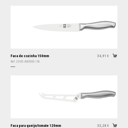
Faca de cozinha 150mm
34,91
€
Ref:
25100.AS03000.150
Faca para queijo/tomate 120mm
33,28
€