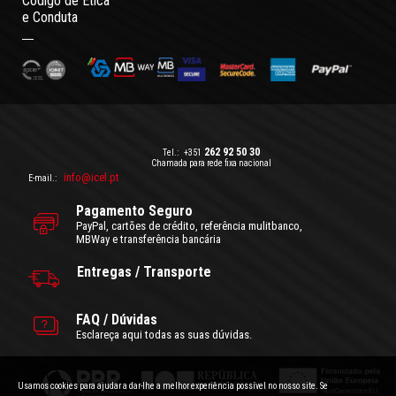
Código de Ética
e Conduta
262 92 50 30
Tel.:
+351
Chamada para rede fixa nacional
info@icel.pt
E-mail.:
Pagamento Seguro
PayPal, cartões de crédito, referência mulitbanco,
MBWay e transferência bancária
Entregas / Transporte
FAQ / Dúvidas
Esclareça aqui todas as suas dúvidas.
Usamos cookies para ajudar a dar-lhe a melhor experiência possível no nosso site. Se