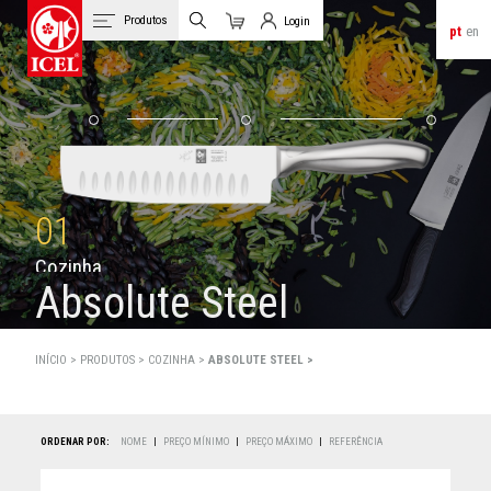
Produtos
Login
pt
en
Carrinho
Login de Clientes
01
C
o
z
i
n
h
a
Absolute Steel
INÍCIO >
PRODUTOS
>
COZINHA >
ABSOLUTE STEEL >
ORDENAR POR:
NOME
|
PREÇO MÍNIMO
|
PREÇO MÁXIMO
|
REFERÊNCIA