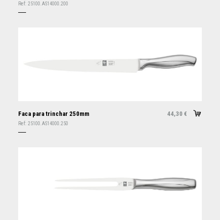
Ref:
25100.AS14000.200
Faca para trinchar 250mm
44,30
€
Ref:
25100.AS14000.250