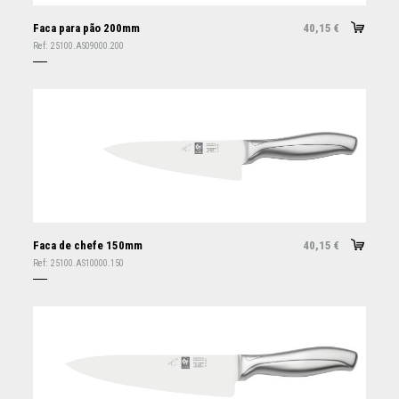
Faca para pão 200mm
40,15
€
Ref:
25100.AS09000.200
Faca de chefe 150mm
40,15
€
Ref:
25100.AS10000.150