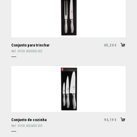
Conjunto para trinchar
65,24
€
Ref:
45100.AS20000.002
Conjunto de cozinha
94,19
€
Ref:
45100.AS26000.003