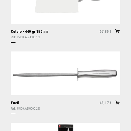
Cutelo - 440 gr 150mm
67,80
€
Ref:
35100.AS24000.150
Fuzil
43,17
€
Ref:
95100.AS50000.230