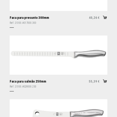
Faca para presunto 300mm
40,26
€
Ref:
25100.AS17000.300
Faca para salmão 250mm
55,39
€
Ref:
25100.AS28000.250