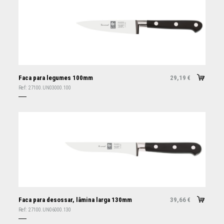
Faca para legumes 100mm
29,19
€
Ref:
27100.UN03000.100
Faca para desossar, lâmina larga 130mm
39,66
€
Ref:
27100.UN06000.130