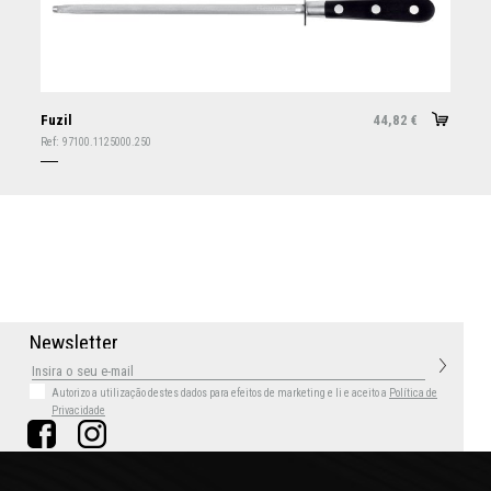
Fuzil
44,82
€
Ref:
97100.1125000.250
N
e
w
s
l
e
t
t
e
r
Autorizo a utilização destes dados para efeitos de marketing
e li e aceito a
Política de
Privacidade