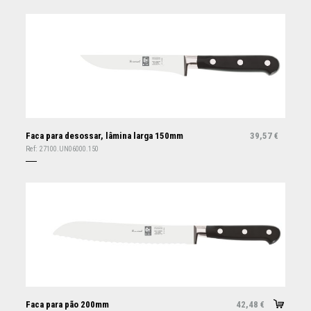
Faca para desossar, lâmina larga 150mm
39,57
€
Ref:
27100.UN06000.150
Faca para pão 200mm
42,48
€