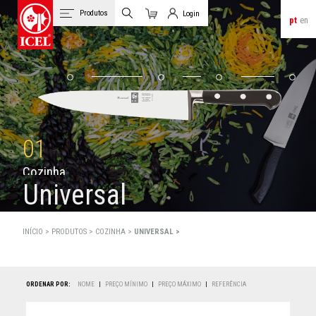
Produtos
Login
pt
en
Carrinho
Login de Clientes
01
C
o
z
i
n
h
a
Universal
INÍCIO >
PRODUTOS
>
COZINHA >
UNIVERSAL >
ORDENAR POR:
NOME
|
PREÇO MÍNIMO
|
PREÇO MÁXIMO
|
REFERÊNCIA