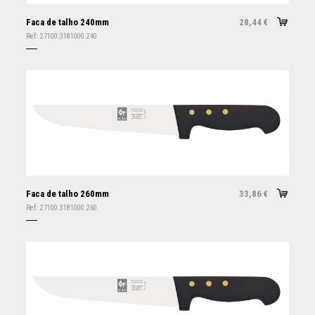
Faca de talho 240mm
28,44
€
Ref:
27100.3181000.240
Faca de talho 260mm
33,86
€
Ref:
27100.3181000.260