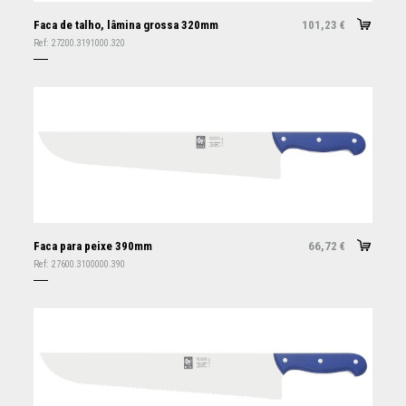
Faca de talho, lâmina grossa 320mm
101,23
€
Ref:
27200.3191000.320
Faca para peixe 390mm
66,72
€
Ref:
27600.3100000.390