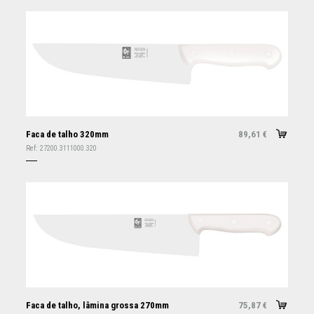
Faca de talho 320mm
89,61
€
Ref:
27200.3111000.320
Faca de talho, lâmina grossa 270mm
75,87
€