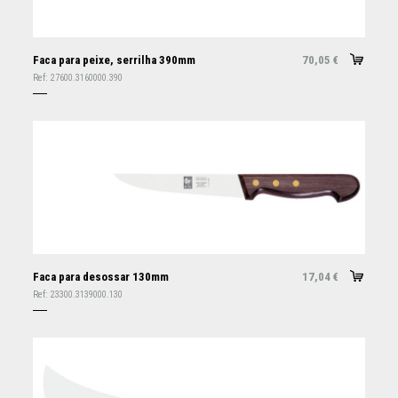
Faca para peixe, serrilha 390mm
70,05
€
Ref:
27600.3160000.390
Faca para desossar 130mm
17,04
€
Ref:
23300.3139000.130