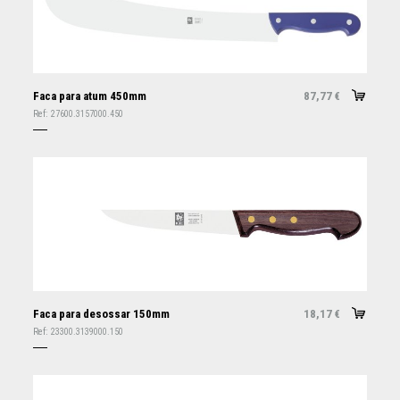
Faca para atum 450mm
87,77
€
Ref:
27600.3157000.450
Faca para desossar 150mm
18,17
€
Ref:
23300.3139000.150