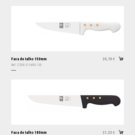
Faca de talho 150mm
20,70
€
Ref:
27200.3116000.150
Faca de talho 180mm
21,23
€