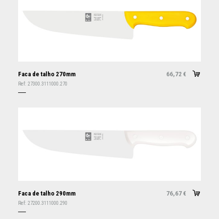
Faca de talho 270mm
66,72
€
Ref:
27300.3111000.270
Faca de talho 290mm
76,67
€
Ref:
27200.3111000.290