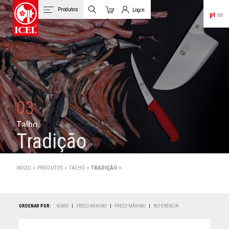
Produtos
Login
pt
en
Carrinho
Login de Clientes
03
T
a
l
h
o
Tradição
INÍCIO >
PRODUTOS
>
TALHO >
TRADIÇÃO >
ORDENAR POR:
NOME
|
PREÇO MÍNIMO
|
PREÇO MÁXIMO
|
REFERÊNCIA