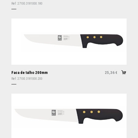
Ref:
27100.3181000.180
Faca de talho 200mm
25,36
€
Ref:
27100.3181000.200