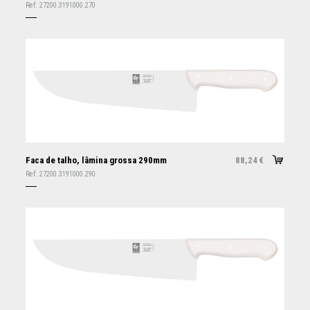
Ref:
27200.3191000.270
Faca de talho, lâmina grossa 290mm
88,24
€
Ref:
27200.3191000.290