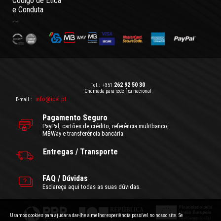
Código de Ética
e Conduta
262 92 50 30
Tel.:
+351
Chamada para rede fixa nacional
info@icel.pt
E-mail.:
Pagamento Seguro
PayPal, cartões de crédito, referência mulitbanco,
MBWay e transferência bancária
Entregas / Transporte
FAQ / Dúvidas
Esclareça aqui todas as suas dúvidas.
Usamos cookies para ajudar a dar-lhe a melhor experiência possível no nosso site. Se