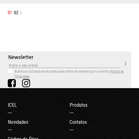
01
02
N
e
w
s
l
e
t
t
e
r
Autorizo a utilização destes dados para efeitos de marketing
e li e aceito a
Política de
Privacidade
ICEL
Produtos
Novidades
Contatos