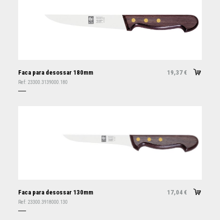
Faca para desossar 180mm
19,37
€
Ref:
23300.3139000.180
Faca para desossar 130mm
17,04
€
Ref:
23300.3918000.130