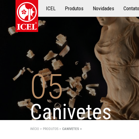
ICEL
Produtos
Produtos
Novidades
Contat
05
Canivetes
INÍCIO >
PRODUTOS
>
CANIVETES >