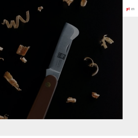
pt
en