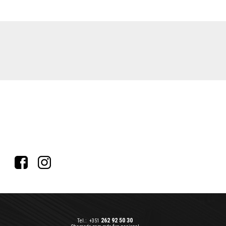
262 92 50 30
Tel.:
+351