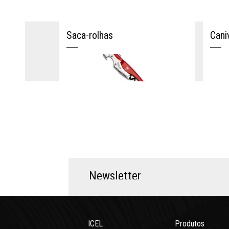
Saca-rolhas
Cani
N
e
w
s
l
e
t
t
e
r
ICEL
Produtos