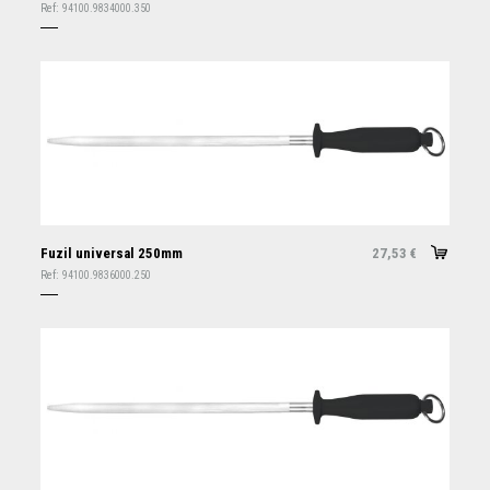
Ref:
94100.9834000.350
Fuzil universal 250mm
27,53
€
Ref:
94100.9836000.250