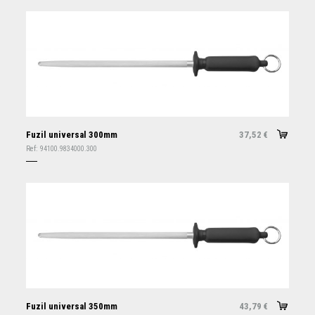
Fuzil universal 300mm
37,52
€
Ref:
94100.9834000.300
Fuzil universal 350mm
43,79
€