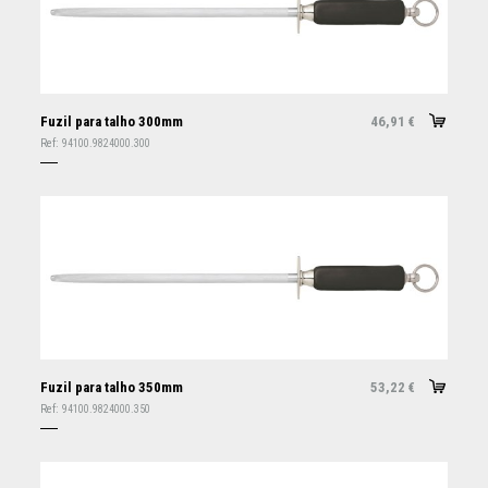
Fuzil para talho 300mm
46,91
€
Ref:
94100.9824000.300
Fuzil para talho 350mm
53,22
€
Ref:
94100.9824000.350