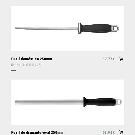
Fuzil doméstico 250mm
37,77
€
Ref:
94100.1333000.250
Fuzil de diamante-oval 250mm
68,94
€