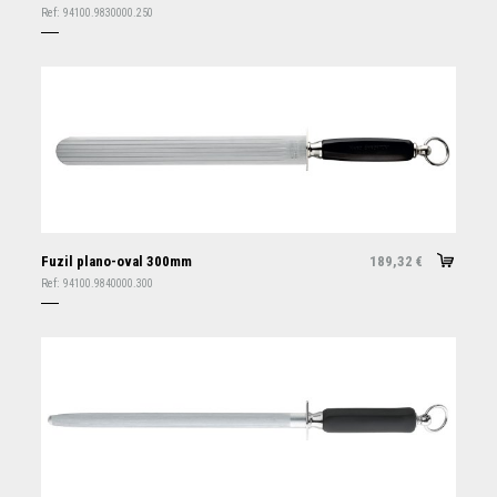
Ref:
94100.9830000.250
Fuzil plano-oval 300mm
189,32
€
Ref:
94100.9840000.300