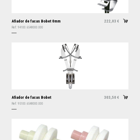
Afiador de facas Bobet 0mm
222,03
€
Ref:
94100.6548000.000
Afiador de facas Bobet
303,50
€
Ref:
95100.6548000.000