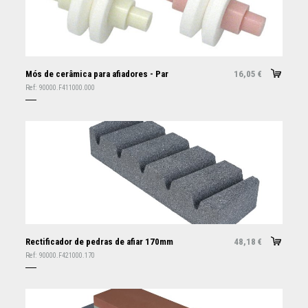
Mós de cerâmica para afiadores - Par
16,05
€
Ref:
90000.F411000.000
Rectificador de pedras de afiar 170mm
48,18
€
Ref:
90000.F421000.170