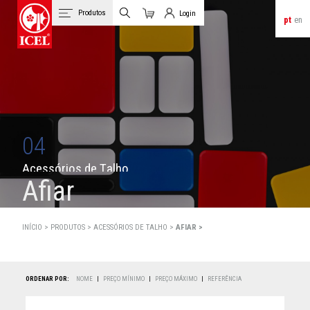
Produtos
Login
pt
en
Carrinho
Login de Clientes
04
A
c
e
s
s
ó
r
i
o
s
d
e
T
a
l
h
o
Afiar
INÍCIO >
PRODUTOS
>
ACESSÓRIOS DE TALHO >
AFIAR >
ORDENAR POR:
NOME
|
PREÇO MÍNIMO
|
PREÇO MÁXIMO
|
REFERÊNCIA