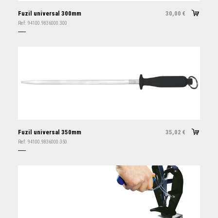
Fuzil universal 300mm
30,00
€
Ref:
94100.9836000.300
Fuzil universal 350mm
35,02
€
Ref:
94100.9836000.350