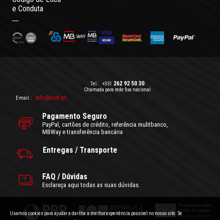
e Conduta
262 92 50 30
Tel.:
+351
Chamada para rede fixa nacional
info@icel.pt
E-mail.:
Pagamento Seguro
PayPal, cartões de crédito, referência mulitbanco,
MBWay e transferência bancária
Entregas / Transporte
FAQ / Dúvidas
Esclareça aqui todas as suas dúvidas.
Usamos cookies para ajudar a dar-lhe a melhor experiência possível no nosso site. Se