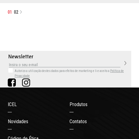
01
02
N
e
w
s
l
e
t
t
e
r
Autorizo a utilização destes dados para efeitos de marketing
e li e aceito a
Política de
Privacidade
ICEL
Produtos
Novidades
Contatos
Código de Ética