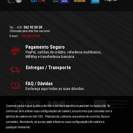
262 92 50 30
Tel.:
+351
Chamada para rede fixa nacional
info@icel.pt
E-mail.:
Pagamento Seguro
PayPal, cartões de crédito, referência mulitbanco,
MBWay e transferência bancária
Entregas / Transporte
FAQ / Dúvidas
Esclareça aqui todas as suas dúvidas.
Usamos cookies para ajudar a dar-lhe a melhor experiência possível no nosso site. Se
continuar sem alterar suas configurações de cookies, assumimos que concorda com a
política de cookies do site ICEL - Produtos de cutelaria, acessórios de cozinha, facas e
canivetes. No entanto, se quiser, pode alterar as suas configurações de cookies a
Condições Gerais de Utilização
|
Politica de Privacidade
Preços com IVA incluído.
|
Conflitos de Consumo
|
Sobre os cookies
qualquer momento.