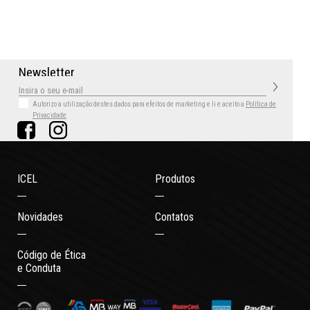
N
e
w
s
l
e
t
t
e
r
Autorizo a utilização destes dados para efeitos de marketing
e li e aceito a
Política de
Privacidade
ICEL
Produtos
Novidades
Contatos
Código de Ética
e Conduta