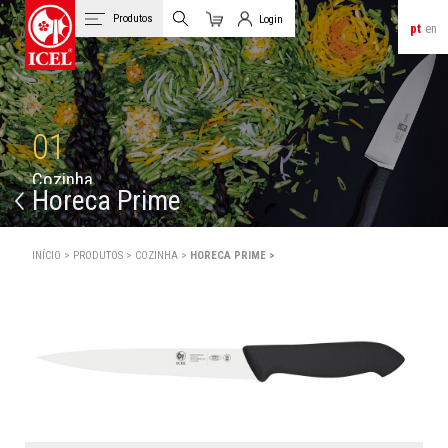
Produtos
Login
pt
en
Carrinho
Login de Clientes
01
C
o
z
i
n
h
a
Horeca Prime
INÍCIO >
PRODUTOS >
COZINHA >
HORECA PRIME >