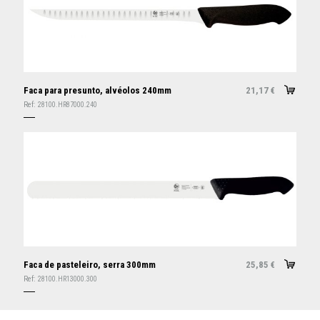
Faca para presunto, alvéolos 240mm
21,17
€
Ref:
28100.HR87000.240
Faca de pasteleiro, serra 300mm
25,85
€
Ref:
28100.HR13000.300