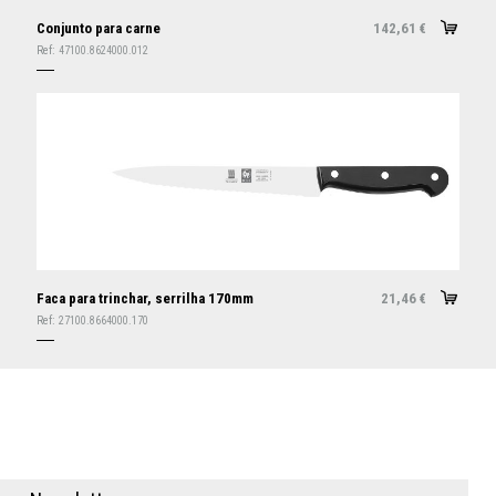
Conjunto para carne
142,61
€
Ref:
47100.8624000.012
Faca para trinchar, serrilha 170mm
21,46
€
Ref:
27100.8664000.170