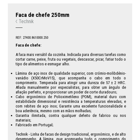
Faca de chefe 250mm
Technik
REF: 27400.8610000.250
Faca de chefe:
A faca mais versátil da cozinha. Indicada para diversas tarefas como
cortar carne, peixe, fruta ou vegetais, descascar, picar, fatiar todo o
tipo de alimentos e esmagar alho.
Lâmina de aço inox de qualidade superior, com crómio-molibdénio-
vanádio (X50CrMoV15), que acompanha o cabo em todo o
comprimento. Temperada para atingir uma dureza de 57 ± 2 HRC.
Afiada manualmente por especialistas, para obter um ângulo de
afiação perfeito, e proporcionar um poder de corte duradouro;
Cabo ergonómico de Polioximetileno (POM), material duro com
estabilidade dimensional e resistência a temperaturas elevadas, e
com rebites de aço inox; Garante uma excelente funcionalidade e
boa aderência, mesmo com as mãos molhadas;
Garantia ilimitada, contra qualquer defeito de fabrico ou nos
materiais;
Fabricado em Portugal;
Technik - Linha de facas de design tradicional, ergonómico, e de alto
desempenho. A lâmina, que acompanha todo o comprimento do