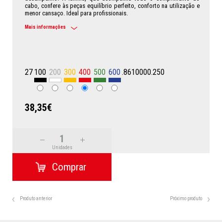
cabo, confere às peças equilíbrio perfeito, conforto na utilização e
menor cansaço. Ideal para profissionais.
Mais informações
27
100
200
300
400
500
600
.8610000.250
38,35€
Unidades
Produto anterior
Próximo produto