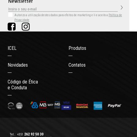
N
e
w
s
l
e
t
t
e
r
Autorizo a utilização destes dados para efeitos de marketing
e li e aceito a
Política de
Privacidade
ICEL
Produtos
Novidades
Contatos
Código de Ética
e Conduta
262 92 50 30
Tel.:
+351