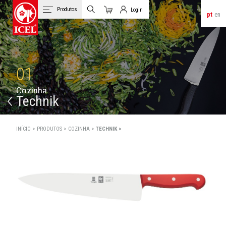
Produtos
Login
pt
en
Carrinho
Login de Clientes
01
C
o
z
i
n
h
a
Technik
INÍCIO >
PRODUTOS >
COZINHA >
TECHNIK >