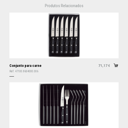
Produtos Relacionados
Conjunto para carne
71,17
€
Ref:
47100.8604000.006