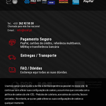
262 92 50 30
Tel.:
+351
Chamada para rede fixa nacional
info@icel.pt
E-mail.:
Pagamento Seguro
PayPal, cartões de crédito, referência mulitbanco,
MBWay e transferência bancária
Entregas / Transporte
FAQ / Dúvidas
Esclareça aqui todas as suas dúvidas.
Usamos cookies para ajudar a dar-lhe a melhor experiência possível no nosso site. Se
continuar sem alterar suas configurações de cookies, assumimos que concorda com a
política de cookies do site ICEL - Produtos de cutelaria, acessórios de cozinha, facas e
canivetes. No entanto, se quiser, pode alterar as suas configurações de cookies a
Condições Gerais de Utilização
|
Politica de Privacidade
Preços com IVA incluído.
|
Conflitos de Consumo
|
Sobre os cookies
qualquer momento.