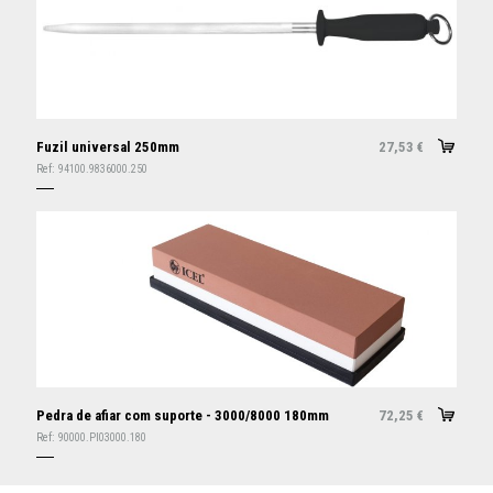
Fuzil universal 250mm
27,53
€
Ref:
94100.9836000.250
Pedra de afiar com suporte - 3000/8000 180mm
72,25
€
Ref:
90000.PI03000.180