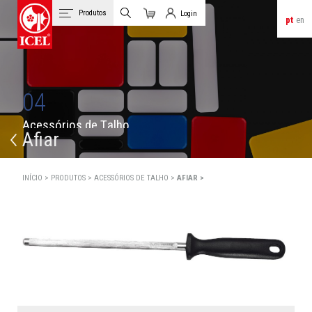
Produtos
Login
pt
en
Carrinho
Login de Clientes
04
A
c
e
s
s
ó
r
i
o
s
d
e
T
a
l
h
o
Afiar
INÍCIO >
PRODUTOS >
ACESSÓRIOS DE TALHO >
AFIAR >