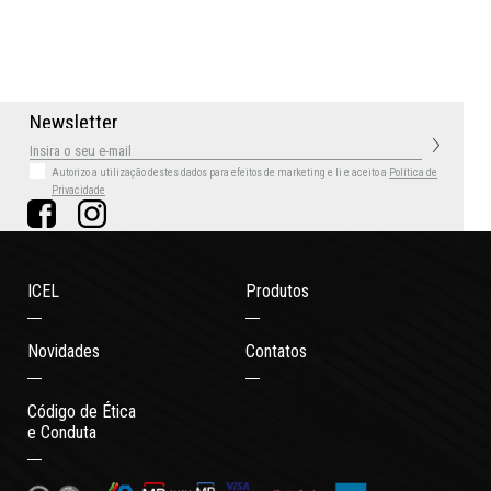
N
e
w
s
l
e
t
t
e
r
Autorizo a utilização destes dados para efeitos de marketing
e li e aceito a
Política de
Privacidade
ICEL
Produtos
Novidades
Contatos
Código de Ética
e Conduta