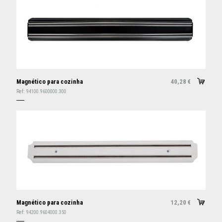
Magnético para cozinha
40,28
€
Ref:
94100.9600000.300
Magnético para cozinha
12,20
€
Ref:
94200.9604000.350