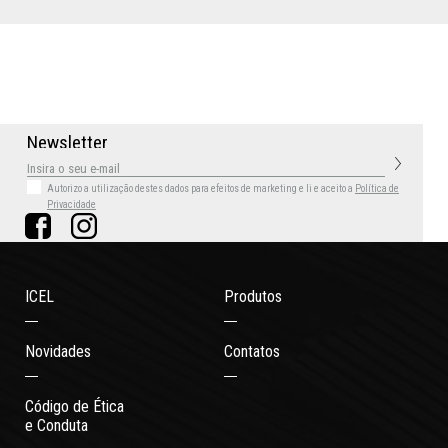
N
e
w
s
l
e
t
t
e
r
Autorizo a utilização destes dados para efeitos de marketing
e li e aceito a
Política de
Privacidade
ICEL
Produtos
Novidades
Contatos
Código de Ética
e Conduta