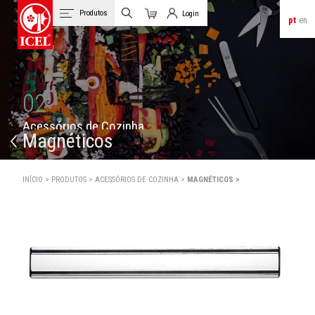
Produtos
Login
pt
en
Carrinho
Login de Clientes
02
A
c
e
s
s
ó
r
i
o
s
d
e
C
o
z
i
n
h
a
Magnéticos
INÍCIO >
PRODUTOS >
ACESSÓRIOS DE COZINHA >
MAGNÉTICOS >