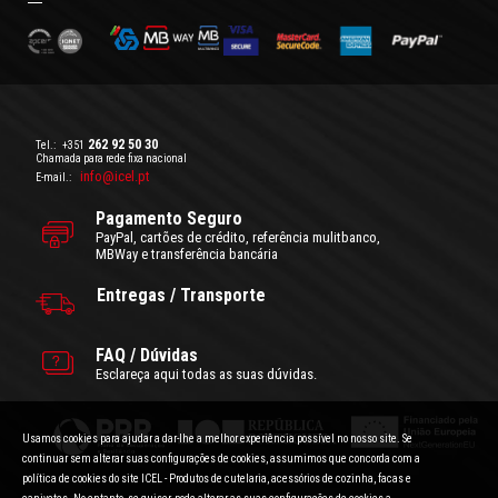
262 92 50 30
Tel.:
+351
Chamada para rede fixa nacional
info@icel.pt
E-mail.:
Pagamento Seguro
PayPal, cartões de crédito, referência mulitbanco,
MBWay e transferência bancária
Entregas / Transporte
FAQ / Dúvidas
Esclareça aqui todas as suas dúvidas.
Usamos cookies para ajudar a dar-lhe a melhor experiência possível no nosso site. Se
continuar sem alterar suas configurações de cookies, assumimos que concorda com a
política de cookies do site ICEL - Produtos de cutelaria, acessórios de cozinha, facas e