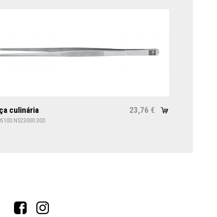
ça culinária
23,76
€
95100.NS23000.300