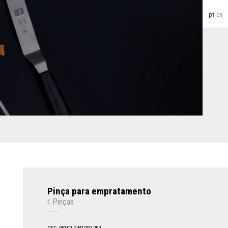
pt
en
Pinça para empratamento
Pinças