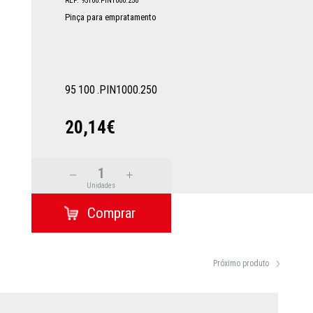
REF: 95100.PIN1000.250
Pinça para empratamento
95
100
.PIN1000.250
20,14€
Unidades
Próximo produto