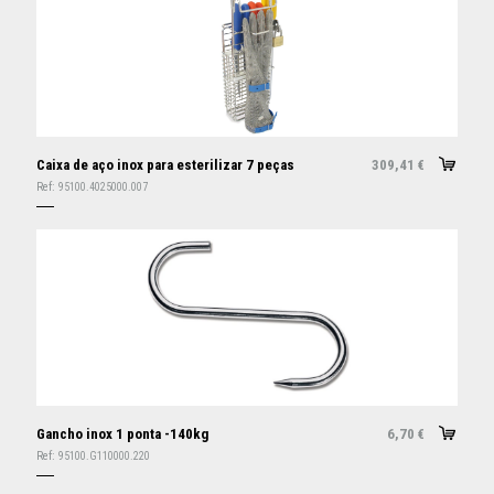
Caixa de aço inox para esterilizar 7 peças
309,41
€
Ref:
95100.4025000.007
Gancho inox 1 ponta -140kg
6,70
€
Ref:
95100.G110000.220