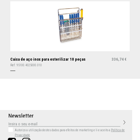
Caixa de aço inox para esterilizar 10 peças
336,74
€
Ref:
95100.4025000.010
N
e
w
s
l
e
t
t
e
r
Autorizo a utilização destes dados para efeitos de marketing
e li e aceito a
Política de
Privacidade