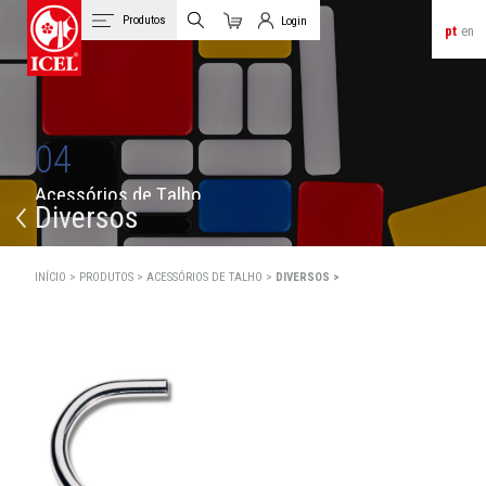
Produtos
Login
pt
en
Carrinho
Login de Clientes
04
A
c
e
s
s
ó
r
i
o
s
d
e
T
a
l
h
o
Diversos
INÍCIO >
PRODUTOS >
ACESSÓRIOS DE TALHO >
DIVERSOS >