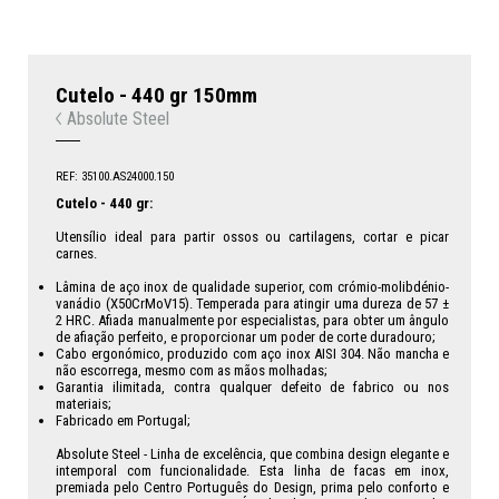
Cutelo - 440 gr 150mm
Absolute Steel
REF: 35100.AS24000.150
Cutelo - 440 gr:
Utensílio ideal para partir ossos ou cartilagens, cortar e picar
carnes.
Lâmina de aço inox de qualidade superior, com crómio-molibdénio-
vanádio (X50CrMoV15). Temperada para atingir uma dureza de 57 ±
2 HRC. Afiada manualmente por especialistas, para obter um ângulo
de afiação perfeito, e proporcionar um poder de corte duradouro;
Cabo ergonómico, produzido com aço inox AISI 304. Não mancha e
não escorrega, mesmo com as mãos molhadas;
Garantia ilimitada, contra qualquer defeito de fabrico ou nos
materiais;
Fabricado em Portugal;
Absolute Steel - Linha de excelência, que combina design elegante e
intemporal com funcionalidade. Esta linha de facas em inox,
premiada pelo Centro Português do Design, prima pelo conforto e