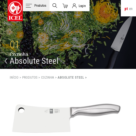
Produtos
Login
pt
en
Carrinho
Login de Clientes
01
C
o
z
i
n
h
a
Absolute Steel
INÍCIO >
PRODUTOS >
COZINHA >
ABSOLUTE STEEL >