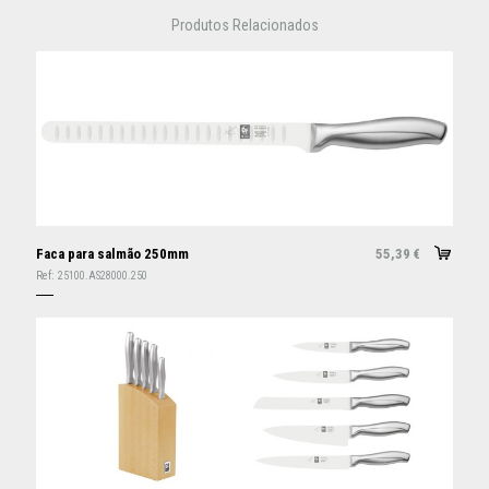
Produtos Relacionados
Faca para salmão 250mm
55,39
€
Ref:
25100.AS28000.250