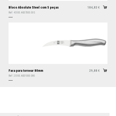
Bloco Absolute Steel com 5 peças
184,83
€
Ref:
45100.AS07000.005
Faca para tornear 80mm
29,88
€
Ref:
25100.AS01000.080