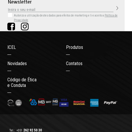
N
e
w
s
l
e
t
t
e
r
Autorizo a utilização destes dados para efeitos de marketing
e li e aceito a
Política de
Privacidade
ICEL
Produtos
Novidades
Contatos
Código de Ética
e Conduta
262 92 50 30
Tel.:
+351