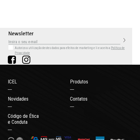
N
e
w
s
l
e
t
t
e
r
Autorizo a utilização destes dados para efeitos de marketing
e li e aceito a
Política de
Privacidade
ICEL
Produtos
Novidades
Contatos
Código de Ética
e Conduta