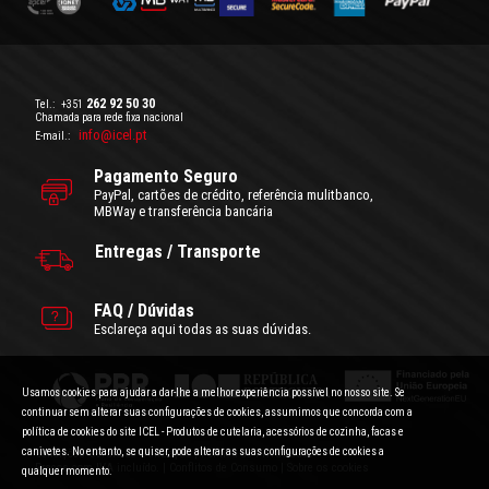
262 92 50 30
Tel.:
+351
Chamada para rede fixa nacional
info@icel.pt
E-mail.:
Pagamento Seguro
PayPal, cartões de crédito, referência mulitbanco,
MBWay e transferência bancária
Entregas / Transporte
FAQ / Dúvidas
Esclareça aqui todas as suas dúvidas.
Usamos cookies para ajudar a dar-lhe a melhor experiência possível no nosso site. Se
continuar sem alterar suas configurações de cookies, assumimos que concorda com a
política de cookies do site ICEL - Produtos de cutelaria, acessórios de cozinha, facas e
canivetes. No entanto, se quiser, pode alterar as suas configurações de cookies a
Condições Gerais de Utilização
|
Politica de Privacidade
Preços com IVA incluído.
|
Conflitos de Consumo
|
Sobre os cookies
qualquer momento.