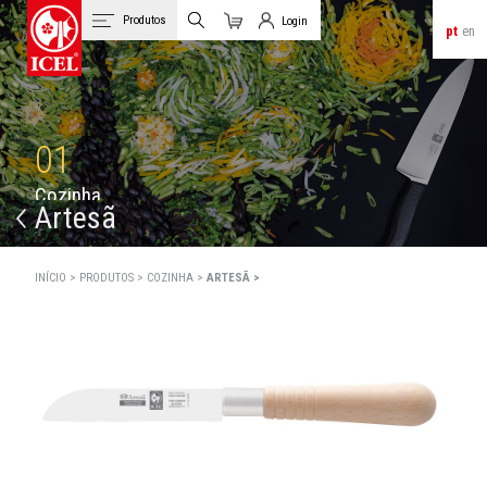
Produtos
Login
pt
en
Carrinho
Login de Clientes
01
C
o
z
i
n
h
a
Artesã
INÍCIO >
PRODUTOS >
COZINHA >
ARTESÃ >