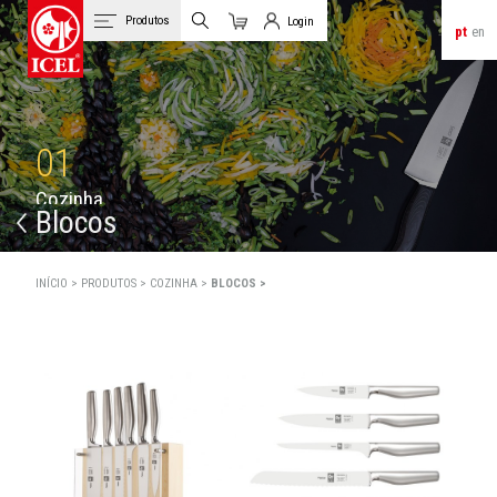
Produtos
Login
pt
en
Carrinho
Login de Clientes
01
C
o
z
i
n
h
a
Blocos
INÍCIO >
PRODUTOS >
COZINHA >
BLOCOS >