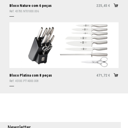
Bloco Nature com 6 peças
225,45
€
Ref:
43700.NT01000.006
Bloco Platina com 8 peças
471,72
€
Ref:
45100.PT14000.008
N
e
w
s
l
e
t
t
e
r