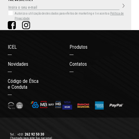
Autorizo a utilização destes dados para efeitos de marketing
e li e aceito a
Política de
Privacidade
ICEL
Produtos
Novidades
Contatos
Código de Ética
e Conduta
262 92 50 30
Tel.:
+351
Chamada para rede fixa nacional