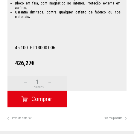
Bloco em faia, com magnético no interior. Proteção externa em
acrílico;
Garantia ilimitada, contra qualquer defeito de fabrico ou nos
materiais;
45
100
.PT13000.006
426,27€
Unidades
Produto anterior
Próximo produto