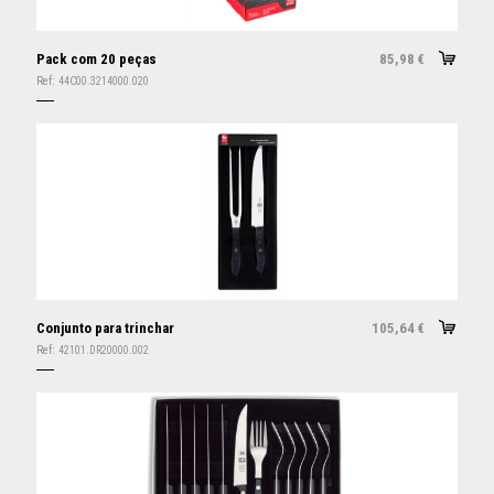
Pack com 20 peças
85,98
€
Ref:
44C00.3214000.020
Conjunto para trinchar
105,64
€
Ref:
42101.DR20000.002