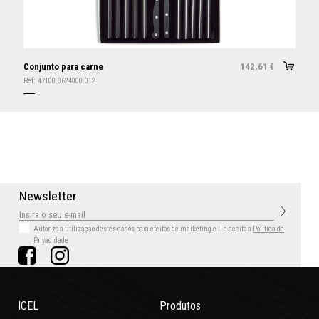
Conjunto para carne
142,61
€
Ref:
47100.8624000.012
N
e
w
s
l
e
t
t
e
r
Autorizo a utilização destes dados para efeitos de marketing
e li e aceito a
Política de
Privacidade
ICEL
Produtos