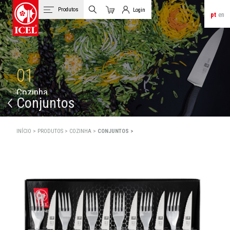
Produtos
Login
pt
en
Carrinho
Login de Clientes
01
C
o
z
i
n
h
a
Conjuntos
INÍCIO >
PRODUTOS >
COZINHA >
CONJUNTOS >