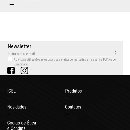
N
e
w
s
l
e
t
t
e
r
Autorizo a utilização destes dados para efeitos de marketing
e li e aceito a
Política de
Privacidade
ICEL
Produtos
Novidades
Contatos
Código de Ética
e Conduta