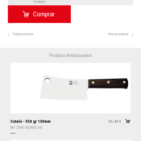
Unidades
Produto anterior
Próximo produto
Produtos Relacionados
Cutelo - 550 gr 130mm
33,49
€
Ref:
33300.4024000.130