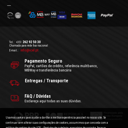
262 92 50 30
Tel.:
+351
Chamada para rede fixa nacional
info@icel.pt
E-mail.:
Pagamento Seguro
PayPal, cartões de crédito, referência mulitbanco,
MBWay e transferência bancária
Entregas / Transporte
FAQ / Dúvidas
Esclareça aqui todas as suas dúvidas.
Usamos cookies para ajudar a dar-lhe a melhor experiência possível no nosso site. Se
continuar sem alterar suas configurações de cookies, assumimos que concorda com a
política de cookies do site ICEL - Produtos de cutelaria, acessórios de cozinha, facas e