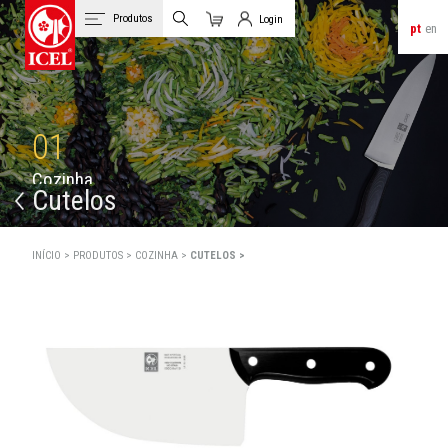
Produtos
Login
pt
en
Carrinho
Login de Clientes
01
C
o
z
i
n
h
a
Cutelos
INÍCIO >
PRODUTOS >
COZINHA >
CUTELOS >