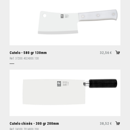
Cutelo - 580 gr 130mm
32,56
€
Ref:
37200.4024000.130
Cutelo chinês - 300 gr 200mm
38,52
€
Ref:
34100.7314000.200