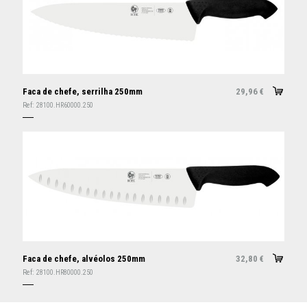
Faca de chefe, serrilha 250mm
29,96
€
Ref:
28100.HR60000.250
Faca de chefe, alvéolos 250mm
32,80
€
Ref:
28100.HR80000.250