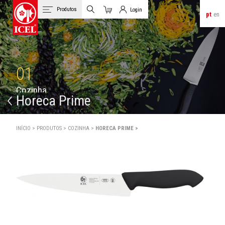
Produtos
Login
pt
en
Carrinho
Login de Clientes
01
C
o
z
i
n
h
a
Horeca Prime
INÍCIO >
PRODUTOS >
COZINHA >
HORECA PRIME >