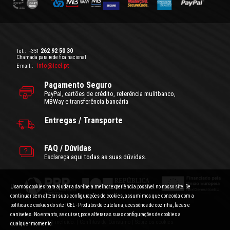
262 92 50 30
Tel.:
+351
Chamada para rede fixa nacional
info@icel.pt
E-mail.:
Pagamento Seguro
PayPal, cartões de crédito, referência mulitbanco,
MBWay e transferência bancária
Entregas / Transporte
FAQ / Dúvidas
Esclareça aqui todas as suas dúvidas.
Usamos cookies para ajudar a dar-lhe a melhor experiência possível no nosso site. Se
continuar sem alterar suas configurações de cookies, assumimos que concorda com a
política de cookies do site ICEL - Produtos de cutelaria, acessórios de cozinha, facas e
canivetes. No entanto, se quiser, pode alterar as suas configurações de cookies a
Condições Gerais de Utilização
|
Politica de Privacidade
Preços com IVA incluído.
|
Conflitos de Consumo
|
Sobre os cookies
qualquer momento.