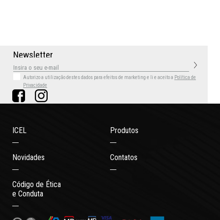
N
e
w
s
l
e
t
t
e
r
Autorizo a utilização destes dados para efeitos de marketing
e li e aceito a
Política de
Privacidade
ICEL
Produtos
Novidades
Contatos
Código de Ética
e Conduta