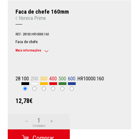
Faca de chefe 160mm
Horeca Prime
REF: 28100.HR10000.160
Faca de chefe
Mais informações
28
100
200
300
400
500
600
.HR10000.160
12,78€
Unidades