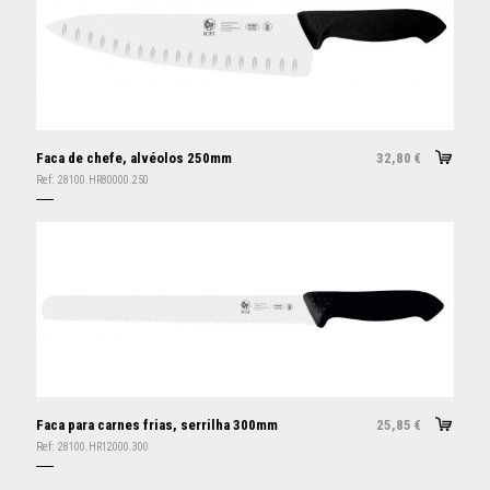
Faca de chefe, alvéolos 250mm
32,80
€
Ref:
28100.HR80000.250
Faca para carnes frias, serrilha 300mm
25,85
€
Ref:
28100.HR12000.300