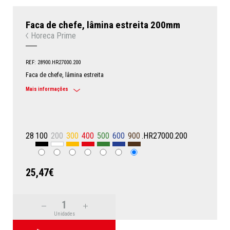
Faca de chefe, lâmina estreita 200mm
Horeca Prime
REF: 28900.HR27000.200
Faca de chefe, lâmina estreita
Mais informações
28
100
200
300
400
500
600
900
.HR27000.200
25,47€
Unidades