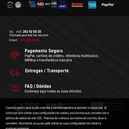
262 92 50 30
Tel.:
+351
Chamada para rede fixa nacional
info@icel.pt
E-mail.:
Pagamento Seguro
PayPal, cartões de crédito, referência mulitbanco,
MBWay e transferência bancária
Entregas / Transporte
FAQ / Dúvidas
Esclareça aqui todas as suas dúvidas.
Usamos cookies para ajudar a dar-lhe a melhor experiência possível no nosso site. Se
continuar sem alterar suas configurações de cookies, assumimos que concorda com a
política de cookies do site ICEL - Produtos de cutelaria, acessórios de cozinha, facas e
canivetes. No entanto, se quiser, pode alterar as suas configurações de cookies a
Condições Gerais de Utilização
|
Politica de Privacidade
Preços com IVA incluído.
|
Conflitos de Consumo
|
Sobre os cookies
qualquer momento.