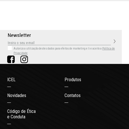
N
e
w
s
l
e
t
t
e
r
Autorizo a utilização destes dados para efeitos de marketing
e li e aceito a
Política de
Privacidade
ICEL
Produtos
Novidades
Contatos
Código de Ética
e Conduta