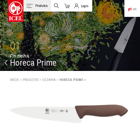
Produtos
Login
pt
en
Carrinho
Login de Clientes
01
C
o
z
i
n
h
a
Horeca Prime
INÍCIO >
PRODUTOS >
COZINHA >
HORECA PRIME >