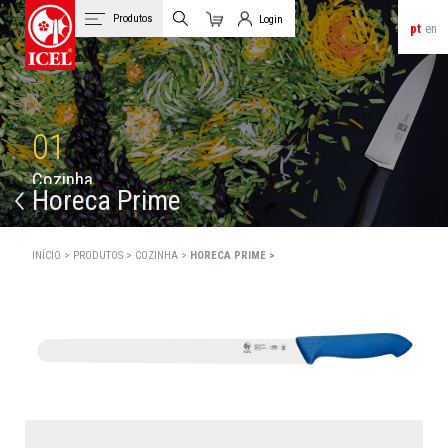
Produtos
Login
pt
en
Carrinho
Login de Clientes
01
C
o
z
i
n
h
a
Horeca Prime
INÍCIO >
PRODUTOS >
COZINHA >
HORECA PRIME >