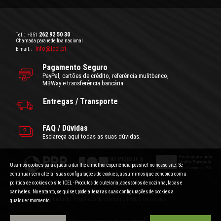
262 92 50 30
Tel.:
+351
Chamada para rede fixa nacional
info@icel.pt
E-mail.:
Pagamento Seguro
PayPal, cartões de crédito, referência mulitbanco,
MBWay e transferência bancária
Entregas / Transporte
FAQ / Dúvidas
Esclareça aqui todas as suas dúvidas.
Usamos cookies para ajudar a dar-lhe a melhor experiência possível no nosso site. Se
continuar sem alterar suas configurações de cookies, assumimos que concorda com a
política de cookies do site ICEL - Produtos de cutelaria, acessórios de cozinha, facas e
canivetes. No entanto, se quiser, pode alterar as suas configurações de cookies a
Condições Gerais de Utilização
|
Politica de Privacidade
Preços com IVA incluído.
|
Conflitos de Consumo
|
Sobre os cookies
qualquer momento.