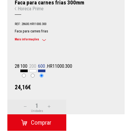
Faca para carnes frias 300mm
Horeca Prime
REF: 28600.HR11000.300
Faca para carnes frias
Mais informações
28
100
200
600
.HR11000.300
24,16€
Unidades