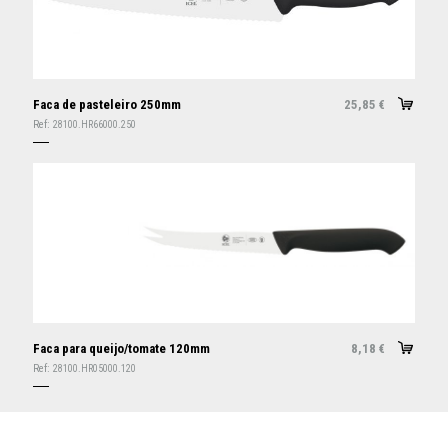
Faca de pasteleiro 250mm
25,85
€
Ref:
28100.HR66000.250
Faca para queijo/tomate 120mm
8,18
€
Ref:
28100.HR05000.120