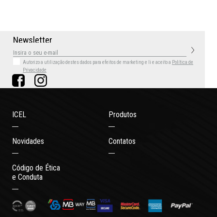
N
e
w
s
l
e
t
t
e
r
Autorizo a utilização destes dados para efeitos de marketing
e li e aceito a
Política de
Privacidade
ICEL
Produtos
Novidades
Contatos
Código de Ética
e Conduta