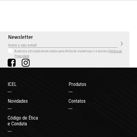
N
e
w
s
l
e
t
t
e
r
Autorizo a utilização destes dados para efeitos de marketing
e li e aceito a
Política de
Privacidade
ICEL
Produtos
Novidades
Contatos
Código de Ética
e Conduta