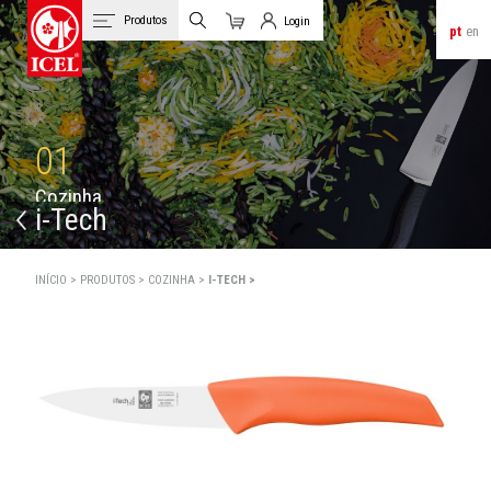
Produtos
Login
pt
en
Carrinho
Login de Clientes
01
C
o
z
i
n
h
a
i-Tech
INÍCIO >
PRODUTOS >
COZINHA >
I-TECH >