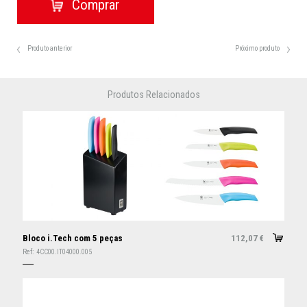
Produto anterior
Próximo produto
Produtos Relacionados
Bloco i.Tech com 5 peças
112,07
€
Ref:
4CC00.IT04000.005