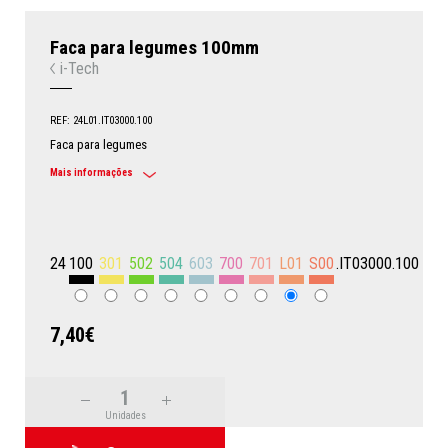
Faca para legumes 100mm
i-Tech
REF: 24L01.IT03000.100
Faca para legumes
Mais informações
24
100
301
502
504
603
700
701
L01
S00
.IT03000.100
7,40€
Unidades