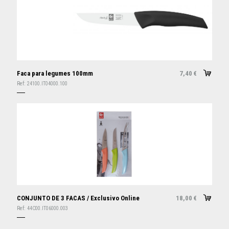
Faca para legumes 100mm
7,40
€
Ref:
24100.IT04000.100
CONJUNTO DE 3 FACAS / Exclusivo Online
18,00
€
Ref:
44C00.IT06000.003