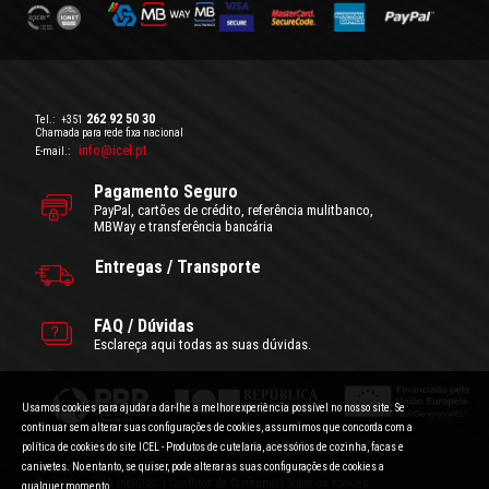
262 92 50 30
Tel.:
+351
Chamada para rede fixa nacional
info@icel.pt
E-mail.:
Pagamento Seguro
PayPal, cartões de crédito, referência mulitbanco,
MBWay e transferência bancária
Entregas / Transporte
FAQ / Dúvidas
Esclareça aqui todas as suas dúvidas.
Usamos cookies para ajudar a dar-lhe a melhor experiência possível no nosso site. Se
continuar sem alterar suas configurações de cookies, assumimos que concorda com a
política de cookies do site ICEL - Produtos de cutelaria, acessórios de cozinha, facas e
canivetes. No entanto, se quiser, pode alterar as suas configurações de cookies a
Condições Gerais de Utilização
|
Politica de Privacidade
Preços com IVA incluído.
|
Conflitos de Consumo
|
Sobre os cookies
qualquer momento.