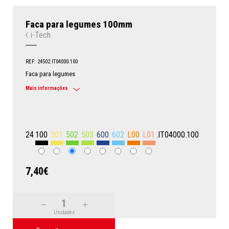
Faca para legumes 100mm
i-Tech
REF: 24502.IT04000.100
Faca para legumes
Mais informações
24
100
301
502
503
600
602
L00
L01
.IT04000.100
7,40€
Unidades