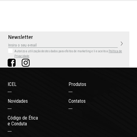
N
e
w
s
l
e
t
t
e
r
Autorizo a utilização destes dados para efeitos de marketing
e li e aceito a
Política de
Privacidade
ICEL
Produtos
Novidades
Contatos
Código de Ética
e Conduta