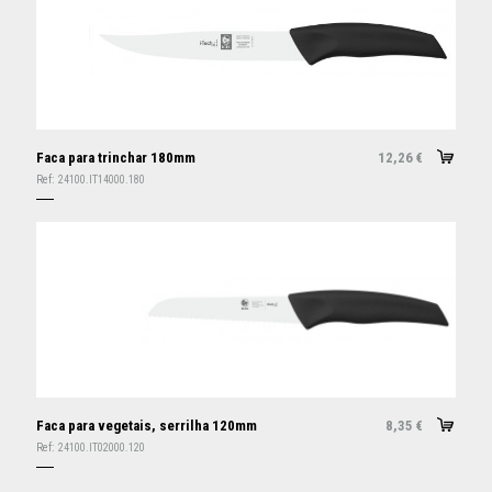
Faca para trinchar 180mm
12,26
€
Ref:
24100.IT14000.180
Faca para vegetais, serrilha 120mm
8,35
€
Ref:
24100.IT02000.120