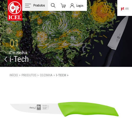
Produtos
Login
pt
en
Carrinho
Login de Clientes
01
C
o
z
i
n
h
a
i-Tech
INÍCIO >
PRODUTOS >
COZINHA >
I-TECH >