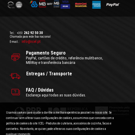
262 92 50 30
Tel.:
+351
Chamada para rede fixa nacional
info@icel.pt
E-mail.:
Pagamento Seguro
PayPal, cartões de crédito, referência mulitbanco,
MBWay e transferência bancária
Entregas / Transporte
FAQ / Dúvidas
Esclareça aqui todas as suas dúvidas.
Usamos cookies para ajudar a dar-lhe a melhor experiência possível no nosso site. Se
continuar sem alterar suas configurações de cookies, assumimos que concorda com a
política de cookies do site ICEL - Produtos de cutelaria, acessórios de cozinha, facas e
canivetes. No entanto, se quiser, pode alterar as suas configurações de cookies a
Condições Gerais de Utilização
|
Politica de Privacidade
Preços com IVA incluído.
|
Conflitos de Consumo
|
Sobre os cookies
qualquer momento.