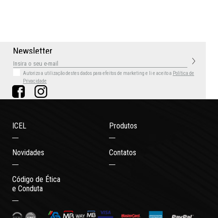
N
e
w
s
l
e
t
t
e
r
Autorizo a utilização destes dados para efeitos de marketing
e li e aceito a
Política de
Privacidade
ICEL
Produtos
Novidades
Contatos
Código de Ética
e Conduta