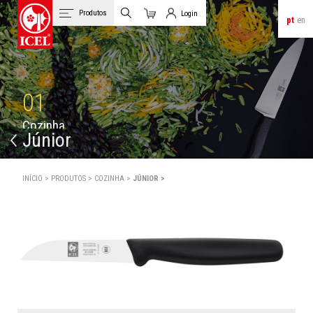
Produtos
Login
pt
en
Carrinho
Login de Clientes
01
C
o
z
i
n
h
a
Júnior
INÍCIO >
PRODUTOS >
COZINHA >
JÚNIOR >