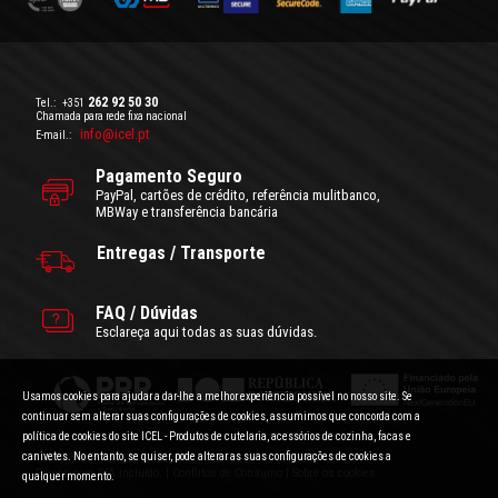
262 92 50 30
Tel.:
+351
Chamada para rede fixa nacional
info@icel.pt
E-mail.:
Pagamento Seguro
PayPal, cartões de crédito, referência mulitbanco,
MBWay e transferência bancária
Entregas / Transporte
FAQ / Dúvidas
Esclareça aqui todas as suas dúvidas.
Usamos cookies para ajudar a dar-lhe a melhor experiência possível no nosso site. Se
continuar sem alterar suas configurações de cookies, assumimos que concorda com a
política de cookies do site ICEL - Produtos de cutelaria, acessórios de cozinha, facas e
canivetes. No entanto, se quiser, pode alterar as suas configurações de cookies a
Condições Gerais de Utilização
|
Politica de Privacidade
Preços com IVA incluído.
|
Conflitos de Consumo
|
Sobre os cookies
qualquer momento.