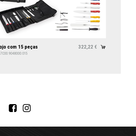
ojo com 15 peças
322,22
€
47C00.9048000.015