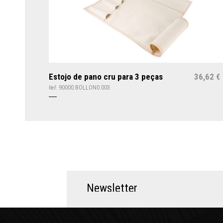
Estojo de pano cru para 3 peças
36,62
€
90000.BOLLON0.003
Ref:
N
e
w
s
l
e
t
t
e
r