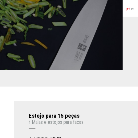
pt
en
Estojo para 15 peças
Malas e estojos para facas