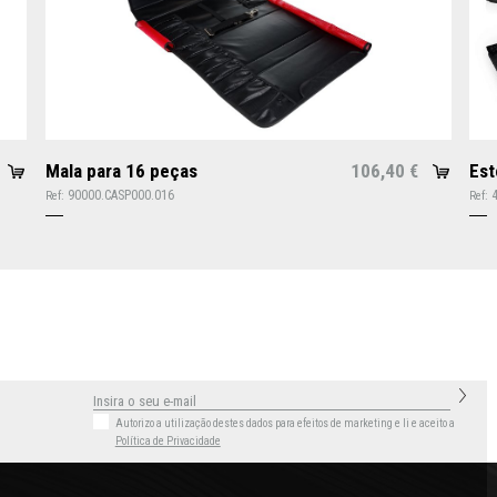
Mala para 16 peças
106,40
Est
€
90000.CASP000.016
Ref:
Ref:
Autorizo a utilização destes dados para efeitos de marketing
e li e aceito a
Política de Privacidade