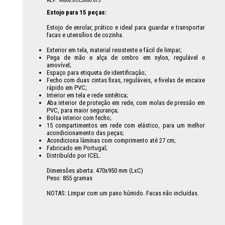
REF: 90000.BOLS000.015
Estojo para 15 peças:
Estojo de enrolar, prático e ideal para guardar e transportar
facas e utensílios de cozinha.
Exterior em tela, material resistente e fácil de limpar;
Pega de mão e alça de ombro em nylon, regulável e
amovível;
Espaço para etiqueta de identificação;
Fecho com duas cintas fixas, reguláveis, e fivelas de encaixe
rápido em PVC;
Interior em tela e rede sintética;
Aba interior de proteção em rede, com molas de pressão em
PVC, para maior segurança;
Bolsa interior com fecho;
15 compartimentos em rede com elástico, para um melhor
acondicionamento das peças;
Acondiciona lâminas com comprimento até 27 cm;
Fabricado em Portugal;
Distribuído por ICEL.
Dimensões aberta: 470x950 mm (LxC)
Peso: 855 gramas
NOTAS: Limpar com um pano húmido. Facas não incluídas.