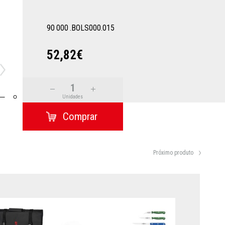
90
000
.BOLS000.015
52,82€
Unidades
Próximo produto