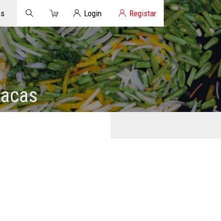
Carrinho
Login de Clientes
os
Login
Registar
facas