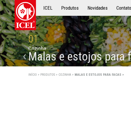
ICEL
Produtos
Produtos
Novidades
Contat
01
C
o
z
i
n
h
a
Malas e estojos para 
INÍCIO >
PRODUTOS >
COZINHA >
MALAS E ESTOJOS PARA FACAS >