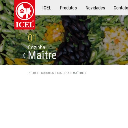
ICEL
Produtos
Produtos
Novidades
Contat
01
C
o
z
i
n
h
a
Maître
INÍCIO >
PRODUTOS >
COZINHA >
MAÎTRE >