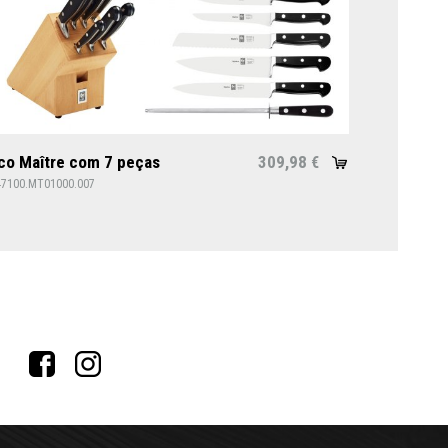
co Maître com 7 peças
309,98
€
47100.MT01000.007