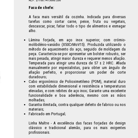
REF: 27100.7415000.200
Faca de chefe:
A faca mais versátil da cozinha. Indicada para diversas
tarefas como cortar carne, peixe, fruta ou vegetais,
descascar, picar, fatiar todo o tipo de alimentos e esmagar
alho.
Lâmina forjada, em aço inox superior, com crómio-
molibdénio-vanádio (X50CrMoV15). Produzida utilizando o
método de aquecimento do aço, seguido de moldagem da
peça. Caracteriza-se por apresentar um bolster robusto, ser
mais pesada, atingir maior dureza e requerer menos afiação.
Temperada para atingir uma dureza de 57 ± 2 HRC. Afiada
manualmente por especialistas, para obter um ângulo de
afiação perfeito, e proporcionar um poder de corte
duradouro;
Cabo ergonómico de Polioximetileno (POM), material duro
com estabilidade dimensional e resistência a temperaturas
elevadas, e com rebites de aço inox; Garante uma excelente
funcionalidade e boa aderência, mesmo com as mãos
molhadas;
Garantia ilimitada, contra qualquer defeito de fabrico ou nos
materiais;
Fabricado em Portugal;
Linha Maître - A excelência das facas forjadas de design
clássico e tradicional alemão, para os mais exigentes
profissionais.