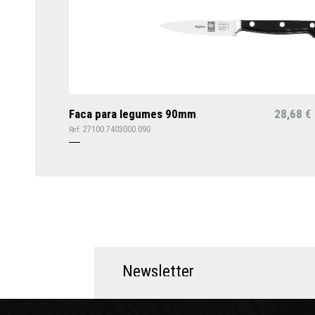
Faca para legumes 90mm
28,68
€
27100.7403000.090
Ref:
N
e
w
s
l
e
t
t
e
r