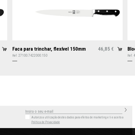
Faca para trinchar, flexível 150mm
46,85
Blo
€
27100.7422000.150
Ref:
Ref:
Autorizo a utilização destes dados para efeitos de marketing
e li e aceito a
Política de Privacidade