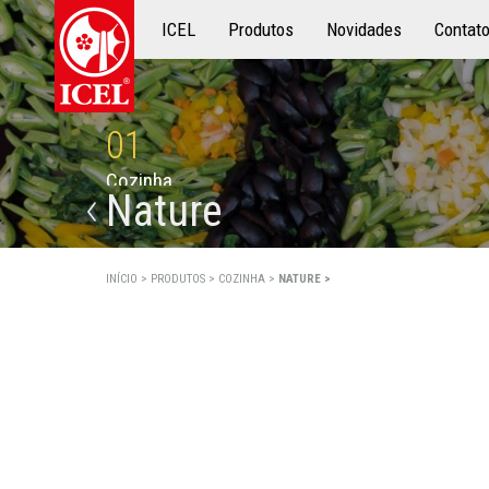
ICEL
Produtos
Produtos
Novidades
Contat
01
C
o
z
i
n
h
a
Nature
INÍCIO >
PRODUTOS >
COZINHA >
NATURE >