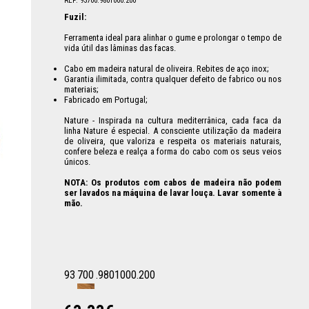
REF: 93700.9801000.200
Fuzil:
Ferramenta ideal para alinhar o gume e prolongar o tempo de
vida útil das lâminas das facas.
Cabo em madeira natural de oliveira. Rebites de aço inox;
Garantia ilimitada, contra qualquer defeito de fabrico ou nos
materiais;
Fabricado em Portugal;
Nature - Inspirada na cultura mediterrânica, cada faca da
linha Nature é especial. A consciente utilização da madeira
de oliveira, que valoriza e respeita os materiais naturais,
confere beleza e realça a forma do cabo com os seus veios
únicos.
NOTA: Os produtos com cabos de madeira não podem
ser lavados na máquina de lavar louça. Lavar somente à
mão.
93
700
.9801000.200