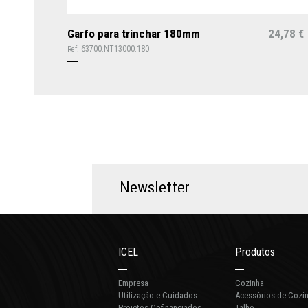
Garfo para trinchar 180mm
24,78
€
63700.NT13000.180
Ref:
N
e
w
s
l
e
t
t
e
r
ICEL
Produtos
Empresa
Cozinha
Utilização e Cuidados
Acessórios de Cozi
Projetos Cofinanciados
Talho