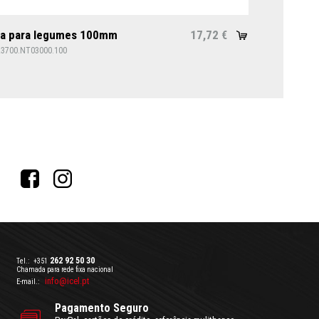
ca para legumes 100mm
17,72
€
23700.NT03000.100
262 92 50 30
Tel.:
+351
Chamada para rede fixa nacional
info@icel.pt
E-mail.:
Pagamento Seguro