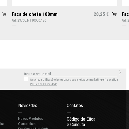
Faca de chefe 180mm
28,25
Fa
€
23700.NT10000.180
Ref:
Ref:
Autorizo a utilização destes dados para efeitos de marketing
e li e aceito a
Política de Privacidade
Novidades
Contatos
Novos Produtos
Código de Ética
nha
Campanhas
e Conduta
Escolas de Hotelaria