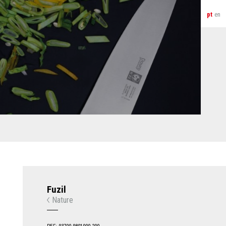
pt
en
Fuzil
Nature