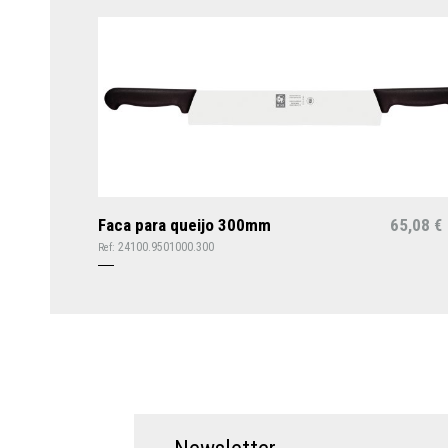
Faca para queijo 300mm
65,08
€
24100.9501000.300
Ref: