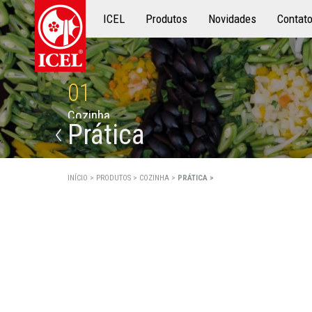
ICEL
Produtos
Produtos
Novidades
Contat
01
C
o
z
i
n
h
a
Prática
INÍCIO >
PRODUTOS >
COZINHA >
PRÁTICA >