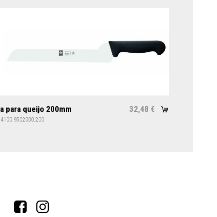
a para queijo 200mm
32,48
€
24100.9502000.200