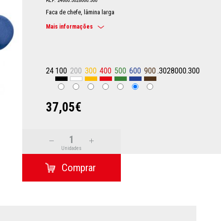
REF: 24600.3028000.300
Faca de chefe, lâmina larga
Mais informações
24
100
200
300
400
500
600
900
.3028000.300
37,05€
Unidades