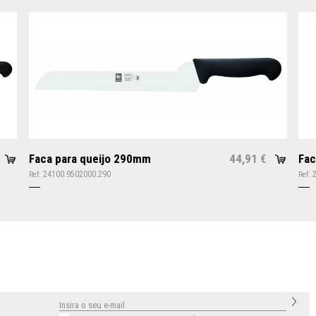
Faca para queijo 290mm
44,91
Fac
€
24100.9502000.290
Ref:
Ref: