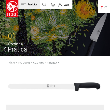
Produtos
Login
pt
en
Carrinho
Login de Clientes
01
C
o
z
i
n
h
a
Prática
INÍCIO >
PRODUTOS >
COZINHA >
PRÁTICA >