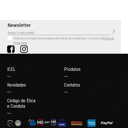
N
e
w
s
l
e
t
t
e
r
Autorizo a utilização destes dados para efeitos de marketing
e li e aceito a
Política de
Privacidade
ICEL
Produtos
Novidades
Contatos
Código de Ética
e Conduta