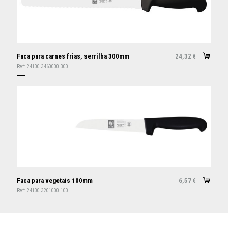
Faca para carnes frias, serrilha 300mm
24,32
€
Ref:
24100.3460000.300
Faca para vegetais 100mm
6,57
€
Ref:
24100.3201000.100