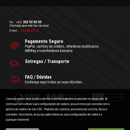
262 92 50 30
Tel.:
+351
Chamada para rede fixa nacional
info@icel.pt
E-mail.:
Pagamento Seguro
PayPal, cartões de crédito, referência mulitbanco,
MBWay e transferência bancária
Entregas / Transporte
FAQ / Dúvidas
Esclareça aqui todas as suas dúvidas.
Usamos cookies para ajudar a dar-lhe a melhor experiência possível no nosso site. Se
continuar sem alterar suas configurações de cookies, assumimos que concorda com a
política de cookies do site ICEL - Produtos de cutelaria, acessórios de cozinha, facas e
canivetes. No entanto, se quiser, pode alterar as suas configurações de cookies a
Condições Gerais de Utilização
|
Politica de Privacidade
Preços com IVA incluído.
|
Conflitos de Consumo
|
Sobre os cookies
qualquer momento.