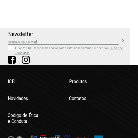
N
e
w
s
l
e
t
t
e
r
Autorizo a utilização destes dados para efeitos de marketing
e li e aceito a
Política de
Privacidade
ICEL
Produtos
Novidades
Contatos
Código de Ética
e Conduta