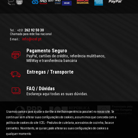
262 92 50 30
Tel.:
+351
Chamada para rede fixa nacional
info@icel.pt
E-mail.:
Pagamento Seguro
PayPal, cartões de crédito, referência mulitbanco,
MBWay e transferência bancária
Entregas / Transporte
FAQ / Dúvidas
Esclareça aqui todas as suas dúvidas.
Usamos cookies para ajudar a dar-lhe a melhor experiência possível no nosso site. Se
continuar sem alterar suas configurações de cookies, assumimos que concorda com a
política de cookies do site ICEL - Produtos de cutelaria, acessórios de cozinha, facas e
canivetes. No entanto, se quiser, pode alterar as suas configurações de cookies a
Condições Gerais de Utilização
|
Politica de Privacidade
Preços com IVA incluído.
|
Conflitos de Consumo
|
Sobre os cookies
qualquer momento.