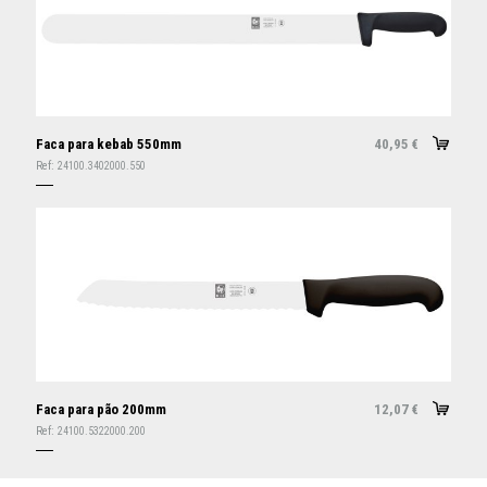
Faca para kebab 550mm
40,95
€
Ref:
24100.3402000.550
Faca para pão 200mm
12,07
€
Ref:
24100.5322000.200