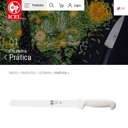
Produtos
Login
pt
en
Carrinho
Login de Clientes
01
C
o
z
i
n
h
a
Prática
INÍCIO >
PRODUTOS >
COZINHA >
PRÁTICA >