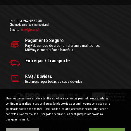
262 92 50 30
Tel.:
+351
Chamada para rede fixa nacional
info@icel.pt
E-mail.:
Pagamento Seguro
PayPal, cartões de crédito, referência mulitbanco,
MBWay e transferência bancária
Entregas / Transporte
FAQ / Dúvidas
Esclareça aqui todas as suas dúvidas.
Usamos cookies para ajudar a dar-lhe a melhor experiência possível no nosso site. Se
continuar sem alterar suas configurações de cookies, assumimos que concorda com a
política de cookies do site ICEL - Produtos de cutelaria, acessórios de cozinha, facas e
canivetes. No entanto, se quiser, pode alterar as suas configurações de cookies a
Condições Gerais de Utilização
|
Politica de Privacidade
Preços com IVA incluído.
|
Conflitos de Consumo
|
Sobre os cookies
qualquer momento.