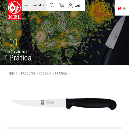
Produtos
Login
pt
en
Carrinho
Login de Clientes
01
C
o
z
i
n
h
a
Prática
INÍCIO >
PRODUTOS >
COZINHA >
PRÁTICA >