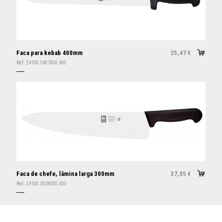
Faca para kebab 400mm
25,47
€
Ref:
24100.3407000.400
Faca de chefe, lâmina larga 300mm
37,05
€
Ref:
24100.3028000.300