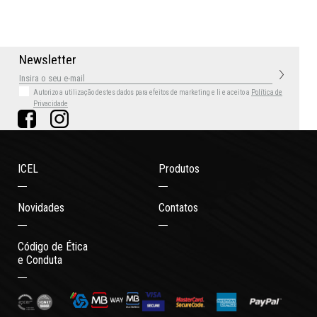
N
e
w
s
l
e
t
t
e
r
Autorizo a utilização destes dados para efeitos de marketing
e li e aceito a
Política de
Privacidade
ICEL
Produtos
Novidades
Contatos
Código de Ética
e Conduta