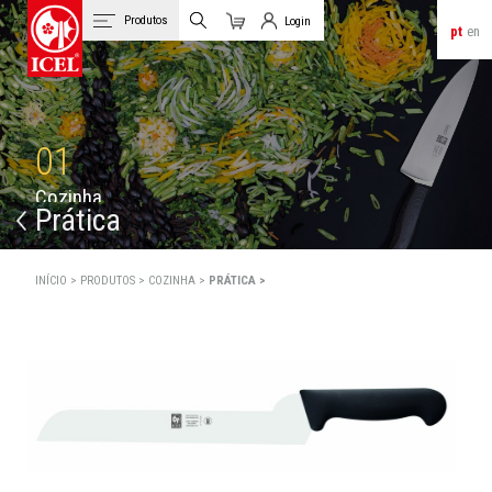
Produtos
Login
pt
en
Carrinho
Login de Clientes
01
C
o
z
i
n
h
a
Prática
INÍCIO >
PRODUTOS >
COZINHA >
PRÁTICA >