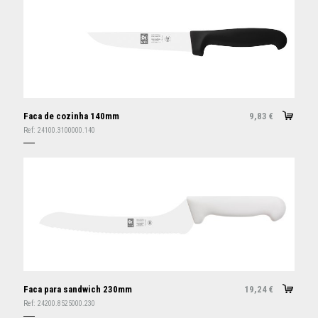
Faca de cozinha 140mm
9,83
€
Ref:
24100.3100000.140
Faca para sandwich 230mm
19,24
€
Ref:
24200.8525000.230