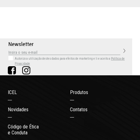
N
e
w
s
l
e
t
t
e
r
Autorizo a utilização destes dados para efeitos de marketing
e li e aceito a
Política de
Privacidade
ICEL
Produtos
Novidades
Contatos
Código de Ética
e Conduta