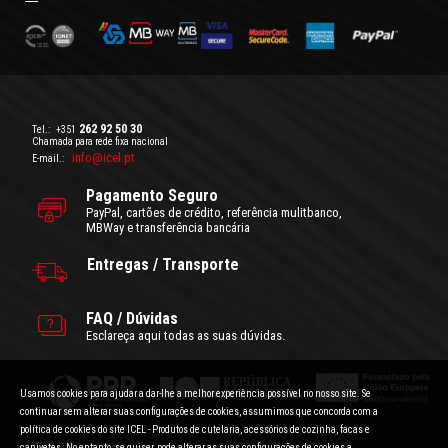
262 92 50 30
Tel.:
+351
Chamada para rede fixa nacional
info@icel.pt
E-mail.:
Pagamento Seguro
PayPal, cartões de crédito, referência mulitbanco,
MBWay e transferência bancária
Entregas / Transporte
FAQ / Dúvidas
Esclareça aqui todas as suas dúvidas.
Usamos cookies para ajudar a dar-lhe a melhor experiência possível no nosso site. Se
continuar sem alterar suas configurações de cookies, assumimos que concorda com a
política de cookies do site ICEL - Produtos de cutelaria, acessórios de cozinha, facas e
canivetes. No entanto, se quiser, pode alterar as suas configurações de cookies a