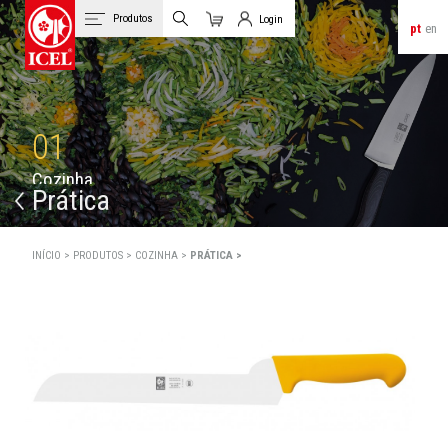
Produtos
Login
pt
en
Carrinho
Login de Clientes
01
C
o
z
i
n
h
a
Prática
INÍCIO >
PRODUTOS >
COZINHA >
PRÁTICA >