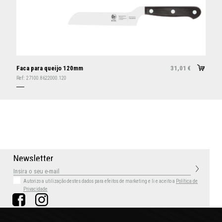
Faca para queijo 120mm
31,01
€
Ref:
27100.8622000.120
N
e
w
s
l
e
t
t
e
r
Autorizo a utilização destes dados para efeitos de marketing
e li e aceito a
Política de
Privacidade