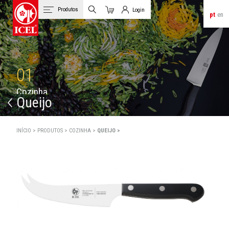
Produtos
Login
pt
en
Carrinho
Login de Clientes
01
C
o
z
i
n
h
a
Queijo
INÍCIO >
PRODUTOS >
COZINHA >
QUEIJO >