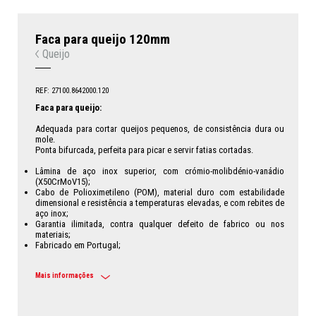
Faca para queijo 120mm
Queijo
REF: 27100.8642000.120
Faca para queijo:
Adequada para cortar queijos pequenos, de consistência dura ou
mole.
Ponta bifurcada, perfeita para picar e servir fatias cortadas.
Lâmina de aço inox superior, com crómio-molibdénio-vanádio
(X50CrMoV15);
Cabo de Polioximetileno (POM), material duro com estabilidade
dimensional e resistência a temperaturas elevadas, e com rebites de
aço inox;
Garantia ilimitada, contra qualquer defeito de fabrico ou nos
materiais;
Fabricado em Portugal;
Mais informações