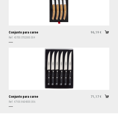
Conjunto para carne
96,19
€
Ref:
43700.ST02000.004
Conjunto para carne
71,17
€
Ref:
47100.8604000.006