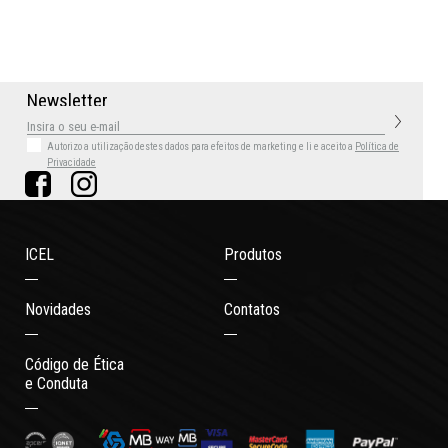
N
e
w
s
l
e
t
t
e
r
Autorizo a utilização destes dados para efeitos de marketing
e li e aceito a
Política de
Privacidade
ICEL
Produtos
Novidades
Contatos
Código de Ética
e Conduta