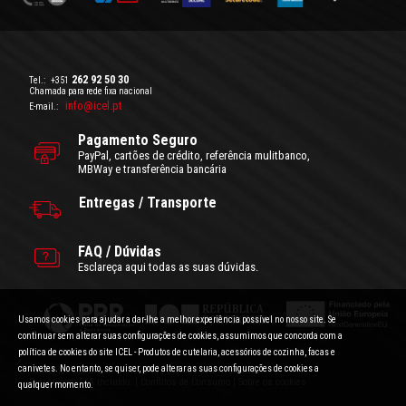
262 92 50 30
Tel.:
+351
Chamada para rede fixa nacional
info@icel.pt
E-mail.:
Pagamento Seguro
PayPal, cartões de crédito, referência mulitbanco,
MBWay e transferência bancária
Entregas / Transporte
FAQ / Dúvidas
Esclareça aqui todas as suas dúvidas.
Usamos cookies para ajudar a dar-lhe a melhor experiência possível no nosso site. Se
continuar sem alterar suas configurações de cookies, assumimos que concorda com a
política de cookies do site ICEL - Produtos de cutelaria, acessórios de cozinha, facas e
canivetes. No entanto, se quiser, pode alterar as suas configurações de cookies a
Condições Gerais de Utilização
|
Politica de Privacidade
Preços com IVA incluído.
|
Conflitos de Consumo
|
Sobre os cookies
qualquer momento.