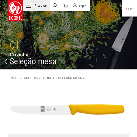
Produtos
Login
pt
en
Carrinho
Login de Clientes
01
C
o
z
i
n
h
a
Seleção mesa
INÍCIO >
PRODUTOS >
COZINHA >
SELEÇÃO MESA >