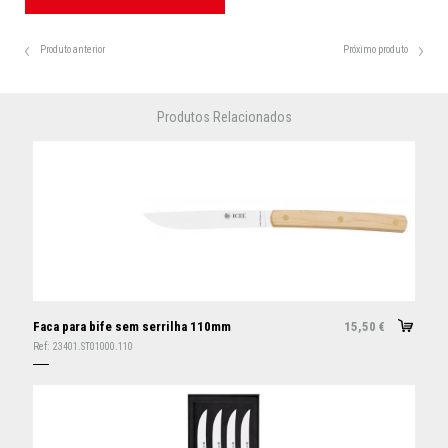
Produto anterior
Próximo produto
Produtos Relacionados
Faca para bife sem serrilha 110mm
15,50
€
Ref:
23401.ST01000.110