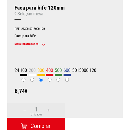
Faca para bife 120mm
Seleção mesa
REF: 24300.5015000.120
Faca para bife
Mais informações
24
100
200
300
400
500
600
.5015000.120
6,74€
Unidades