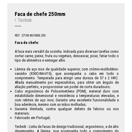
Faca de chefe 250mm
Technik
REF: 27100.8610000.250
Faca de chefe:
A faca mais versátil da cozinha. Indicada para diversas tarefas como
cortar carne, peixe, fruta ou vegetais, descascar, picar, fatiar todo o
tipo de alimentos e esmagar alho.
Lâmina de aço inox de qualidade superior, com crómio-molibdénio-
vanádio (X50CrMoV15), que acompanha o cabo em todo o
comprimento. Temperada para atingir uma dureza de 57 ± 2 HRC.
Afiada manualmente por especialistas, para obter um ângulo de
afiação perfeito, e proporcionar um poder de corte duradouro;
Cabo ergonómico de Polioximetileno (POM), material duro com
estabilidade dimensional e resistência a temperaturas elevadas, e
com rebites de aço inox; Garante uma excelente funcionalidade e
boa aderência, mesmo com as mãos molhadas;
Garantia ilimitada, contra qualquer defeito de fabrico ou nos
materiais;
Fabricado em Portugal;
Technik - Linha de facas de design tradicional, ergonómico, e de alto
desempenho. A lâmina, que acompanha todo o comprimento do