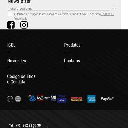
N
e
w
s
l
e
t
t
e
r
Autorizo a utilização destes dados para efeitos de marketing
e li e aceito a
Política de
Privacidade
ICEL
Produtos
Novidades
Contatos
Código de Ética
e Conduta
262 92 50 30
Tel.:
+351