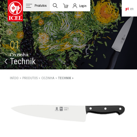
Produtos
Login
pt
en
Carrinho
Login de Clientes
01
C
o
z
i
n
h
a
Technik
INÍCIO >
PRODUTOS >
COZINHA >
TECHNIK >