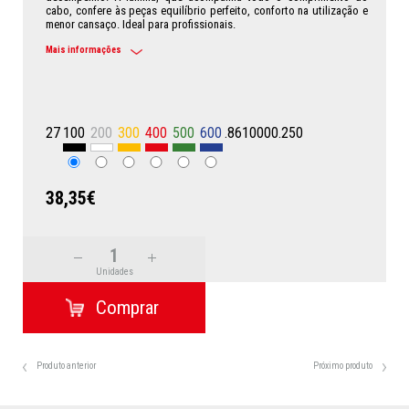
cabo, confere às peças equilíbrio perfeito, conforto na utilização e
menor cansaço. Ideal para profissionais.
Mais informações
27
100
200
300
400
500
600
.8610000.250
38,35€
Unidades
Produto anterior
Próximo produto