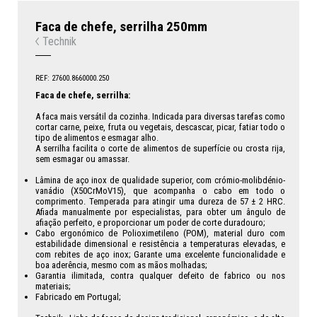
Faca de chefe, serrilha 250mm
Technik
REF: 27600.8660000.250
Faca de chefe, serrilha:
A faca mais versátil da cozinha. Indicada para diversas tarefas como
cortar carne, peixe, fruta ou vegetais, descascar, picar, fatiar todo o
tipo de alimentos e esmagar alho.
A serrilha facilita o corte de alimentos de superfície ou crosta rija,
sem esmagar ou amassar.
Lâmina de aço inox de qualidade superior, com crómio-molibdénio-
vanádio (X50CrMoV15), que acompanha o cabo em todo o
comprimento. Temperada para atingir uma dureza de 57 ± 2 HRC.
Afiada manualmente por especialistas, para obter um ângulo de
afiação perfeito, e proporcionar um poder de corte duradouro;
Cabo ergonómico de Polioximetileno (POM), material duro com
estabilidade dimensional e resistência a temperaturas elevadas, e
com rebites de aço inox; Garante uma excelente funcionalidade e
boa aderência, mesmo com as mãos molhadas;
Garantia ilimitada, contra qualquer defeito de fabrico ou nos
materiais;
Fabricado em Portugal;