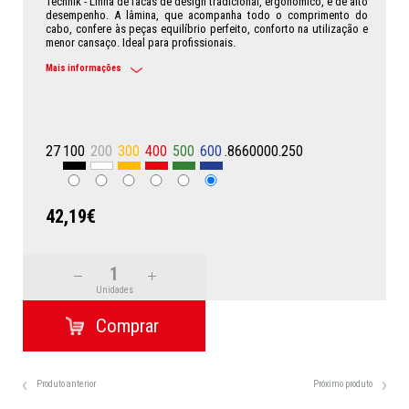
Technik - Linha de facas de design tradicional, ergonómico, e de alto
desempenho. A lâmina, que acompanha todo o comprimento do
cabo, confere às peças equilíbrio perfeito, conforto na utilização e
menor cansaço. Ideal para profissionais.
Mais informações
27
100
200
300
400
500
600
.8660000.250
42,19€
Unidades
Produto anterior
Próximo produto