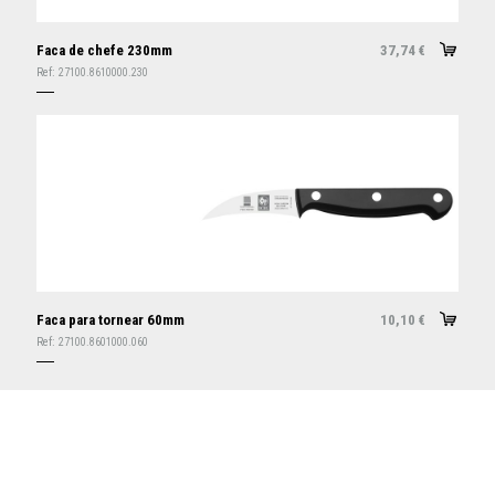
Faca de chefe 230mm
37,74
€
Ref:
27100.8610000.230
Faca para tornear 60mm
10,10
€
Ref:
27100.8601000.060