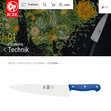
Produtos
Login
pt
en
Carrinho
Login de Clientes
01
C
o
z
i
n
h
a
Technik
INÍCIO >
PRODUTOS >
COZINHA >
TECHNIK >