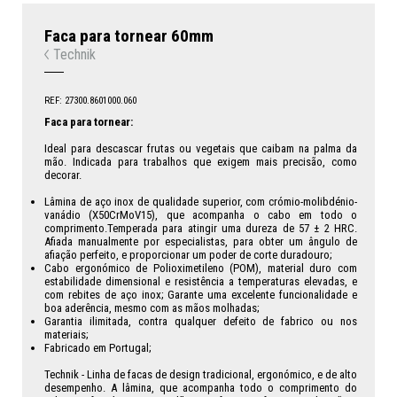
Faca para tornear 60mm
Technik
REF: 27300.8601000.060
Faca para tornear:
Ideal para descascar frutas ou vegetais que caibam na palma da
mão. Indicada para trabalhos que exigem mais precisão, como
decorar.
Lâmina de aço inox de qualidade superior, com crómio-molibdénio-
vanádio (X50CrMoV15), que acompanha o cabo em todo o
comprimento.Temperada para atingir uma dureza de 57 ± 2 HRC.
Afiada manualmente por especialistas, para obter um ângulo de
afiação perfeito, e proporcionar um poder de corte duradouro;
Cabo ergonómico de Polioximetileno (POM), material duro com
estabilidade dimensional e resistência a temperaturas elevadas, e
com rebites de aço inox; Garante uma excelente funcionalidade e
boa aderência, mesmo com as mãos molhadas;
Garantia ilimitada, contra qualquer defeito de fabrico ou nos
materiais;
Fabricado em Portugal;
Technik - Linha de facas de design tradicional, ergonómico, e de alto
desempenho. A lâmina, que acompanha todo o comprimento do