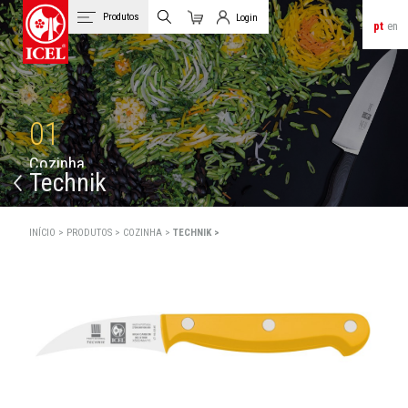
Produtos
Login
pt
en
Carrinho
Login de Clientes
01
C
o
z
i
n
h
a
Technik
INÍCIO >
PRODUTOS >
COZINHA >
TECHNIK >