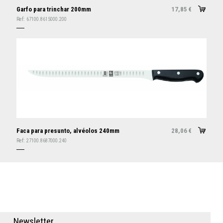
Garfo para trinchar 200mm
17,85
€
Ref:
67100.8615000.200
Faca para presunto, alvéolos 240mm
28,06
€
Ref:
27100.8687000.240
N
e
w
s
l
e
t
t
e
r