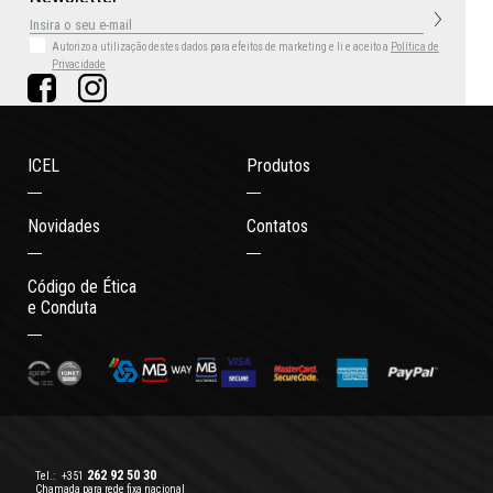
Autorizo a utilização destes dados para efeitos de marketing
e li e aceito a
Política de
Privacidade
ICEL
Produtos
Novidades
Contatos
Código de Ética
e Conduta
262 92 50 30
Tel.:
+351
Chamada para rede fixa nacional