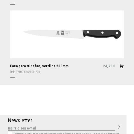
Faca para trinchar, serrilha 200mm
24,70
€
Ref:
27100.8664000.200
N
e
w
s
l
e
t
t
e
r