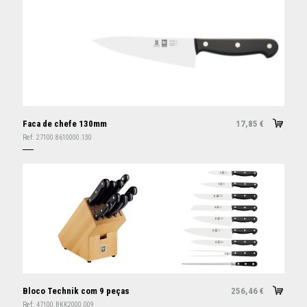
Faca de chefe 130mm
17,85
€
Ref:
27100.8610000.130
Bloco Technik com 9 peças
256,46
€
Ref:
47100.BKK2000.009