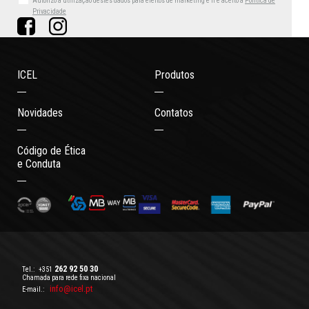
Autorizo a utilização destes dados para efeitos de marketing
e li e aceito a
Política de
Privacidade
ICEL
Produtos
Novidades
Contatos
Código de Ética
e Conduta
262 92 50 30
Tel.:
+351
Chamada para rede fixa nacional
info@icel.pt
E-mail.: