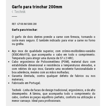
Garfo para trinchar 200mm
Technik
REF: 67100.8615000.200
Garfo para trinchar:
O garfo de dois dentes prende a carne com firmeza, tornando o
corte mais seguro. É também indicado para virar a carne no forno
ou grelha.
Aço inox de qualidade superior, com crómio-molibdénio-vanádio
(X50CrMoV15), que acompanha o cabo em todo o comprimento.
Temperado para atingir uma dureza de 57 ± 2 HRC;
Cabo ergonómico de Polioximetileno (POM), material duro com
estabilidade dimensional e resistência a temperaturas elevadas, e
com rebites de aço inox; Garante uma excelente funcionalidade e
boa aderência, mesmo com as mãos molhadas;
Garantia ilimitada, contra qualquer defeito de fabrico ou nos
materiais;
Fabricado em Portugal;
Technik - Linha de facas de design tradicional, ergonómico, e de alto
desempenho. A lâmina, que acompanha todo o comprimento do
cabo, confere às peças equilíbrio perfeito, conforto na utilização e
menor cansaço. Ideal para profissionais.