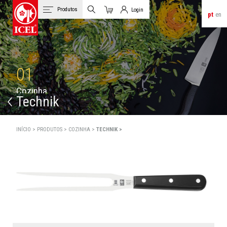
Produtos
Login
pt
en
Carrinho
Login de Clientes
01
C
o
z
i
n
h
a
Technik
INÍCIO >
PRODUTOS >
COZINHA >
TECHNIK >