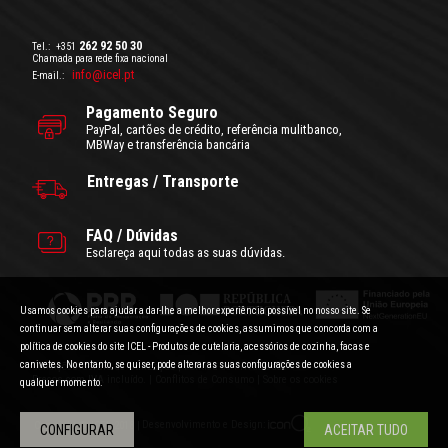
262 92 50 30
Tel.:
+351
Chamada para rede fixa nacional
info@icel.pt
E-mail.:
Pagamento Seguro
PayPal, cartões de crédito, referência mulitbanco,
MBWay e transferência bancária
Entregas / Transporte
FAQ / Dúvidas
Esclareça aqui todas as suas dúvidas.
Usamos cookies para ajudar a dar-lhe a melhor experiência possível no nosso site. Se
continuar sem alterar suas configurações de cookies, assumimos que concorda com a
política de cookies do site ICEL - Produtos de cutelaria, acessórios de cozinha, facas e
canivetes. No entanto, se quiser, pode alterar as suas configurações de cookies a
Condições Gerais de Utilização
|
Politica de Privacidade
Preços com IVA incluído.
|
Conflitos de Consumo
|
Sobre os cookies
qualquer momento.
Desenvolvimento e Design:
Copyright © ICEL 2018 |
CONFIGURAR
ACEITAR TUDO