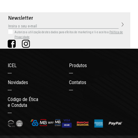
N
e
w
s
l
e
t
t
e
r
Autorizo a utilização destes dados para efeitos de marketing
e li e aceito a
Política de
Privacidade
ICEL
Produtos
Novidades
Contatos
Código de Ética
e Conduta