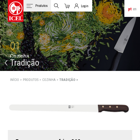
Produtos
Login
pt
en
Carrinho
Login de Clientes
01
C
o
z
i
n
h
a
Tradição
INÍCIO >
PRODUTOS >
COZINHA >
TRADIÇÃO >