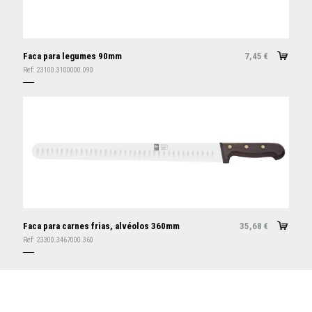
Faca para legumes 90mm
7,45
€
Ref:
23100.3100000.090
Faca para carnes frias, alvéolos 360mm
35,68
€
Ref:
23300.3467000.360