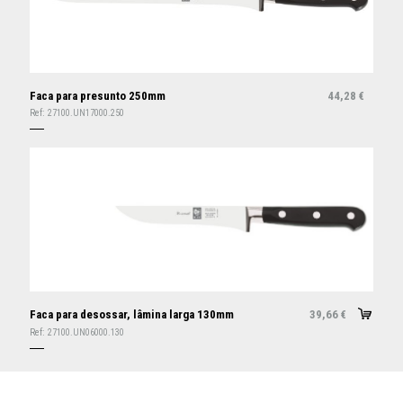
Faca para presunto 250mm
44,28
€
Ref:
27100.UN17000.250
Faca para desossar, lâmina larga 130mm
39,66
€
Ref:
27100.UN06000.130