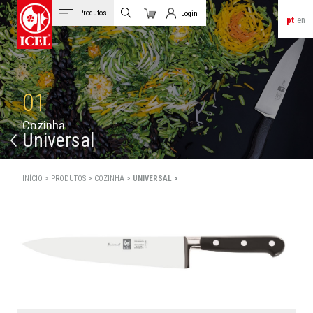
Produtos
Login
pt
en
Carrinho
Login de Clientes
01
C
o
z
i
n
h
a
Universal
INÍCIO >
PRODUTOS >
COZINHA >
UNIVERSAL >