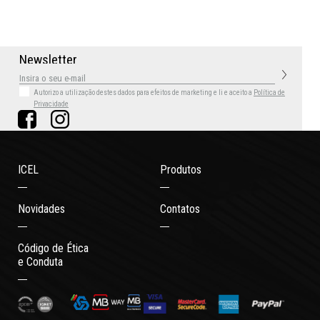
N
e
w
s
l
e
t
t
e
r
Autorizo a utilização destes dados para efeitos de marketing
e li e aceito a
Política de
Privacidade
ICEL
Produtos
Novidades
Contatos
Código de Ética
e Conduta