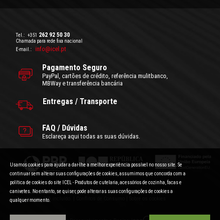
262 92 50 30
Tel.:
+351
Chamada para rede fixa nacional
info@icel.pt
E-mail.:
Pagamento Seguro
PayPal, cartões de crédito, referência mulitbanco,
MBWay e transferência bancária
Entregas / Transporte
FAQ / Dúvidas
Esclareça aqui todas as suas dúvidas.
Usamos cookies para ajudar a dar-lhe a melhor experiência possível no nosso site. Se
continuar sem alterar suas configurações de cookies, assumimos que concorda com a
política de cookies do site ICEL - Produtos de cutelaria, acessórios de cozinha, facas e
canivetes. No entanto, se quiser, pode alterar as suas configurações de cookies a
Condições Gerais de Utilização
|
Politica de Privacidade
Preços com IVA incluído.
|
Conflitos de Consumo
|
Sobre os cookies
qualquer momento.