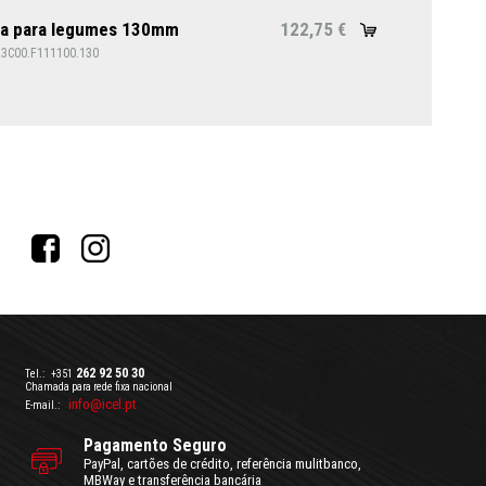
ca para legumes 130mm
122,75
€
23C00.F111100.130
262 92 50 30
Tel.:
+351
Chamada para rede fixa nacional
info@icel.pt
E-mail.:
Pagamento Seguro
PayPal, cartões de crédito, referência mulitbanco,
MBWay e transferência bancária