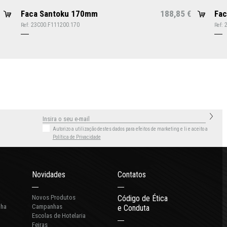
Faca Santoku 170mm
188,85
Fa
€
23C00.F111200.170
Ref:
Ref:
Autorizo a utilização destes dados para efeitos de marketing
e li e aceito a
Política de Privacidade
Novidades
Contatos
Novos Produtos
Código de Ética
nha
Campanhas
e Conduta
Escolas de Hotelaria
Feiras