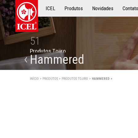
ICEL
Produtos
Produtos
Novidades
Contat
51
P
r
o
d
u
t
o
s
T
o
j
i
r
o
Hammered
INÍCIO >
PRODUTOS >
PRODUTOS TOJIRO >
HAMMERED >