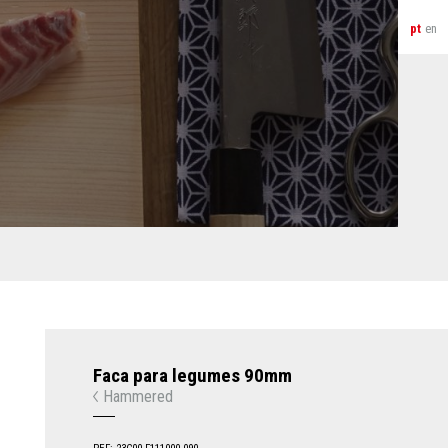
pt
en
Faca para legumes 90mm
Hammered