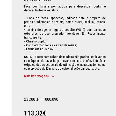
REF: 23C00.F111000.090
Faca com lâmina pontiaguda para descascar, cortar e
decorar frutos e vegetais.
• Linha de facas japonesas, indicada para o preparo de
pratos tradicionais orientais, como sushi, sashimi, ramen,
etc.;
• Lâmina de aço em liga de cobalto (VG10) com camadas
exteriores de aço cromado inoxidável 13. Revestimento
transparente;
• Chanfro duplo;
• Cabo em magnólia e castão de resina;
• Fabricada no Japão.
NOTAS: Facas com cabos de madeira não podem ser lavadas
na máquina de lavar loiça. Lavar somente à mão; Esta faca
exige cuidados especiais de utilização e manutenção - como
conservação da lâmina e do cabo, afiação em pedra, etc.
Mais informações
23
C00
.F111000.090
113,32€