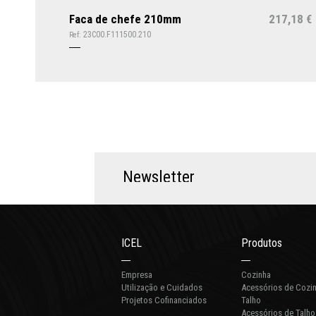
Faca de chefe 210mm
217,18
€
23C00.F111500.210
Ref:
N
e
w
s
l
e
t
t
e
r
ICEL
Produtos
Empresa
Cozinha
Utilização e Cuidados
Acessórios de Cozi
Projetos Cofinanciados
Talho
Acessórios de Talho