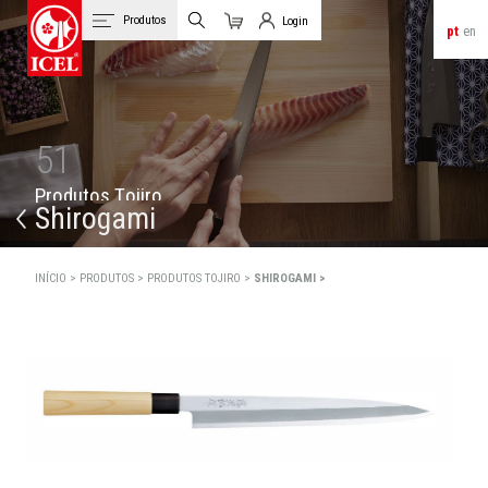
Produtos
Login
pt
en
Carrinho
Login de Clientes
51
P
r
o
d
u
t
o
s
T
o
j
i
r
o
Shirogami
INÍCIO >
PRODUTOS >
PRODUTOS TOJIRO >
SHIROGAMI >