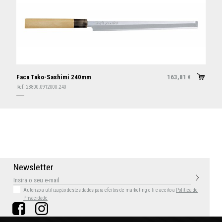
Faca Tako-Sashimi 240mm
163,81
€
Ref:
23800.0912000.240
N
e
w
s
l
e
t
t
e
r
Autorizo a utilização destes dados para efeitos de marketing
e li e aceito a
Política de
Privacidade