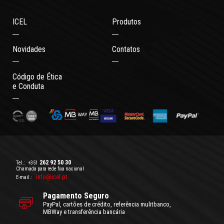
ICEL
Produtos
Novidades
Contatos
Código de Ética
e Conduta
262 92 50 30
Tel.:
+351
Chamada para rede fixa nacional
info@icel.pt
E-mail.:
Pagamento Seguro
PayPal, cartões de crédito, referência mulitbanco,
MBWay e transferência bancária