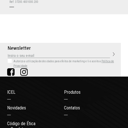
Ref:
37200.4001000.200
N
e
w
s
l
e
t
t
e
r
Autorizo a utilização destes dados para efeitos de marketing
e li e aceito a
Política de
Privacidade
ICEL
Produtos
Novidades
Contatos
Código de Ética