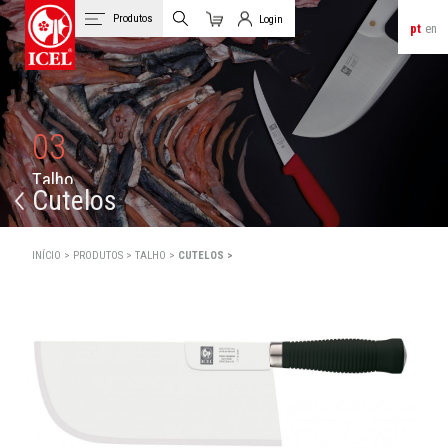
Produtos
Login
pt
en
Carrinho
Login de Clientes
03
T
a
l
h
o
Cutelos
INÍCIO >
PRODUTOS >
TALHO >
CUTELOS >